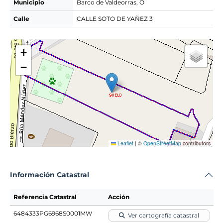
Municipio
Barco de Valdeorras, O
Calle
CALLE SOTO DE YAÑEZ 3
+
−
Leaflet
|
©
OpenStreetMap
contributors
Información Catastral
Referencia Catastral
Acción
6484333PG6968S0001MW
Ver cartografía catastral