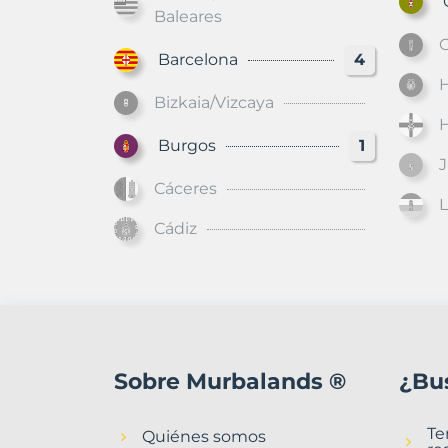
Gr
Baleares
G
Barcelona
4
Bizkaia/Vizcaya
Burgos
1
Cáceres
L
Cádiz
Sobre Murbalands ®
¿Bu
Te
Quiénes somos