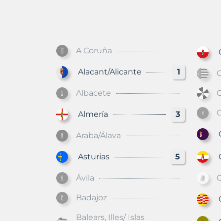
A Coruña
Ca
Alacant/Alicante
1
C
Albacete
C
Almería
3
C
Araba/Álava
Asturias
5
C
Ávila
Badajoz
Gi
Balears, Illes/ Islas