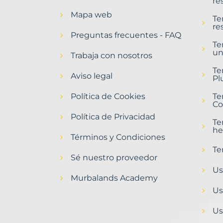
re
Mapa web
Te
re
Preguntas frecuentes - FAQ
Te
un
Trabaja con nosotros
Te
Aviso legal
Pl
Política de Cookies
Te
Co
Política de Privacidad
Te
he
Términos y Condiciones
Te
Sé nuestro proveedor
Us
Murbalands Academy
Us
Us