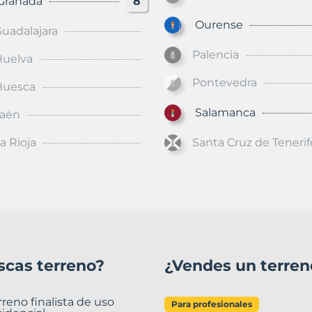
anada
8
Ourense
uadalajara
Palencia
Huelva
Pontevedra
Huesca
Salamanca
Jaén
a Rioja
Santa Cruz de Tenerif
scas terreno?
¿Vendes un terren
rreno finalista de uso
Para profesionales