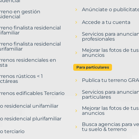
sidencial
Anúnciate o publicitat
rreno en gestión
sidencial
Accede a tu cuenta
rreno finalista residencial
ifamiliar
Servicios para anuncia
profesionales
rreno finalista residencial
urifamiliar
Mejorar las fotos de tus
anuncios
rrenos residenciales en
sta
Para particulares
rrenos rústicos < 1
Publica tu terreno GRA
ctáreas
Servicios para anuncia
rrenos edificables Terciario
particulares
o residencial unifamiliar
Mejorar las fotos de tus
anuncios
o residencial plurifamiliar
Busca agencias para v
tu suelo & terreno
o terciario