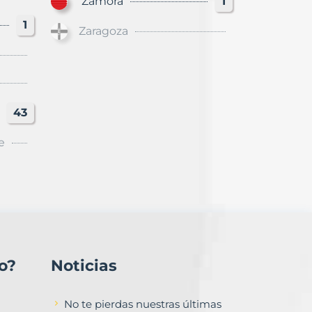
Zamora
1
1
Zaragoza
43
e
o?
Noticias
No te pierdas nuestras últimas