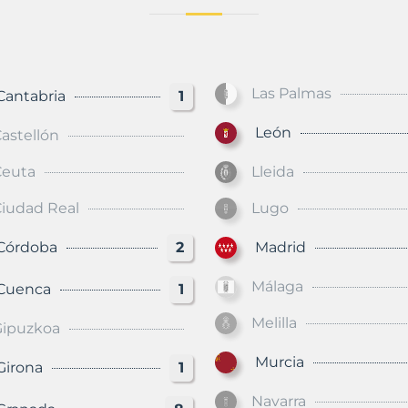
Las Palmas
ntabria
1
León
astellón
Ceuta
Lleida
iudad Real
Lugo
órdoba
2
Madrid
Málaga
uenca
1
Melilla
Gipuzkoa
Murcia
rona
1
Navarra