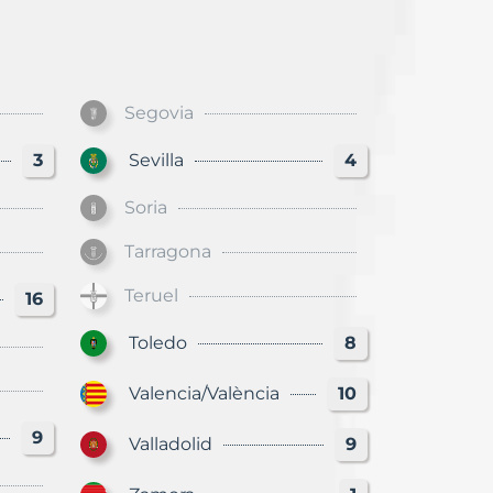
Segovia
3
Sevilla
4
Soria
Tarragona
Teruel
16
Toledo
8
Valencia/València
10
9
Valladolid
9