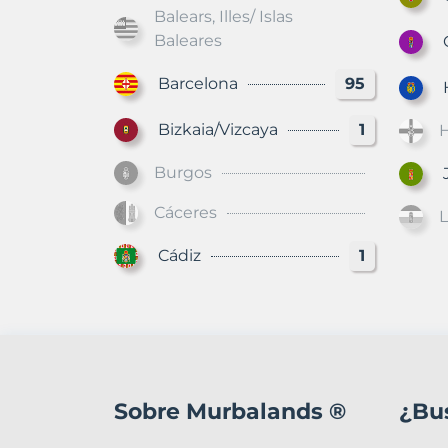
Balears, Illes/ Islas
Baleares
Gu
Barcelona
95
H
Bizkaia/Vizcaya
1
Burgos
J
Cáceres
L
Cádiz
1
Sobre Murbalands ®
¿Bu