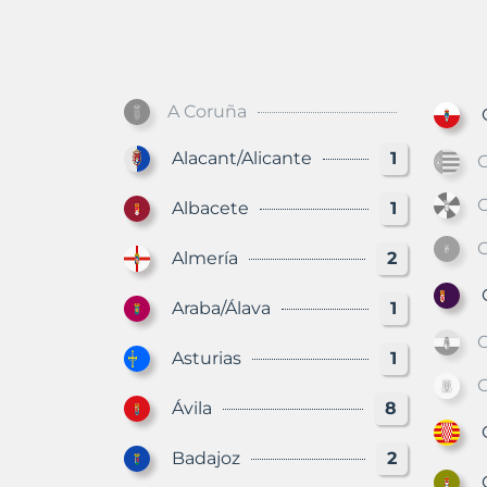
A Coruña
Ca
Alacant/Alicante
1
C
Albacete
1
C
Almería
2
C
Araba/Álava
1
Asturias
1
Ávila
8
Gi
Badajoz
2
Gr