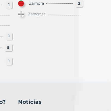
Zamora
2
1
Zaragoza
1
5
1
o?
Noticias