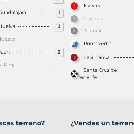
Navarra
adalajara
1
Ourense
uelva
13
Palencia
Huesca
Pontevedra
aén
2
Salamanca
a Rioja
Santa Cruz de
Tenerife
scas terreno?
¿Vendes un terren