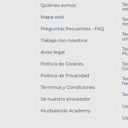
Te
Quiénes somos
re
Mapa web
Te
re
Preguntas frecuentes - FAQ
Te
un
Trabaja con nosotros
Te
Aviso legal
Pl
Política de Cookies
Te
Co
Política de Privacidad
Te
he
Términos y Condiciones
Te
Sé nuestro proveedor
Us
Murbalands Academy
Us