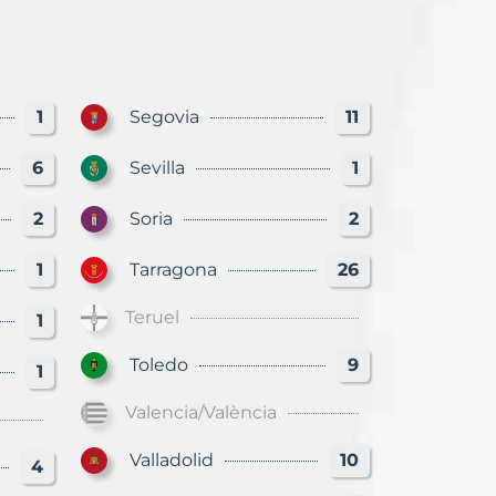
1
Segovia
11
6
Sevilla
1
2
Soria
2
1
Tarragona
26
Teruel
1
Toledo
9
1
Valencia/València
Valladolid
10
4