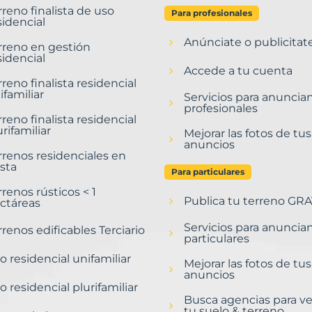
rreno finalista de uso
Para profesionales
sidencial
Anúnciate o publicitat
rreno en gestión
sidencial
Accede a tu cuenta
rreno finalista residencial
ifamiliar
Servicios para anuncia
profesionales
rreno finalista residencial
urifamiliar
Mejorar las fotos de tus
anuncios
rrenos residenciales en
sta
Para particulares
rrenos rústicos < 1
Publica tu terreno GRA
ctáreas
Servicios para anuncia
rrenos edificables Terciario
particulares
o residencial unifamiliar
Mejorar las fotos de tus
anuncios
o residencial plurifamiliar
Busca agencias para v
tu suelo & terreno