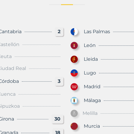
ntabria
2
Las Palmas
astellón
León
Ceuta
Lleida
iudad Real
Lugo
órdoba
3
Madrid
Cuenca
Málaga
Gipuzkoa
Melilla
rona
30
Murcia
anada
18