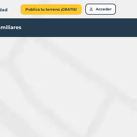
Acceder
idad
Publica tu terreno ¡GRATIS!
amiliares