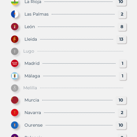
La Rioja
10
Las Palmas
2
León
8
Lleida
13
Lugo
Madrid
1
Málaga
1
Melilla
Murcia
10
Navarra
2
Ourense
10