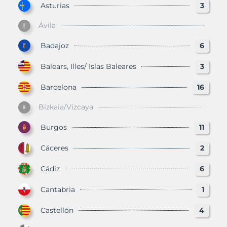
Asturias
3
Ávila
Badajoz
6
Balears, Illes/ Islas Baleares
3
Barcelona
16
Bizkaia/Vizcaya
Burgos
11
Cáceres
2
Cádiz
6
Cantabria
1
Castellón
4