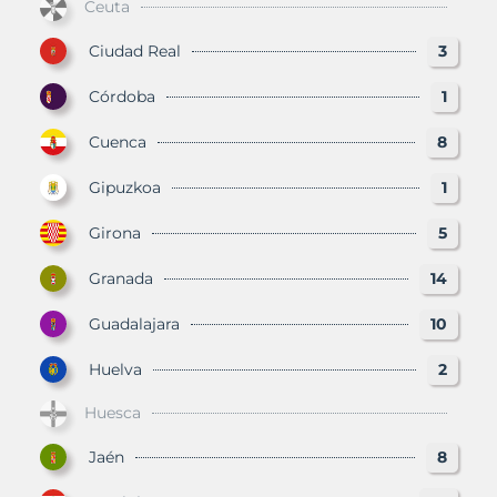
Ceuta
Ciudad Real
3
Córdoba
1
Cuenca
8
Gipuzkoa
1
Girona
5
Granada
14
Guadalajara
10
Huelva
2
Huesca
Jaén
8