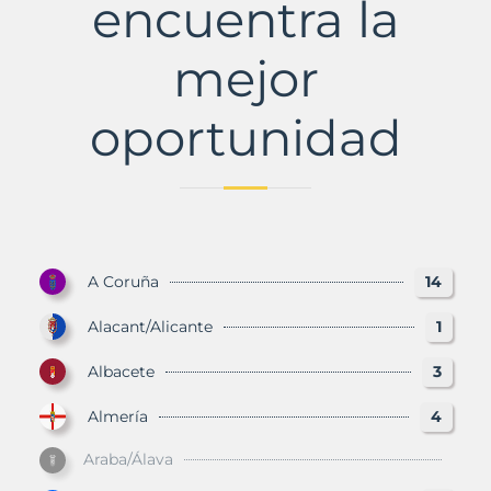
encuentra la
mejor
oportunidad
A Coruña
14
Alacant/Alicante
1
Albacete
3
Almería
4
Araba/Álava