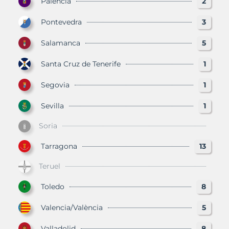
Palencia
2
Pontevedra
3
Salamanca
5
Santa Cruz de Tenerife
1
Segovia
1
Sevilla
1
Soria
Tarragona
13
Teruel
Toledo
8
Valencia/València
5
Valladolid
8