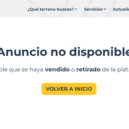
¿Qué terreno buscas?
Servicios
Actual
Anuncio no disponibl
ble que se haya
vendido
o
retirado
de la pla
VOLVER A INICIO