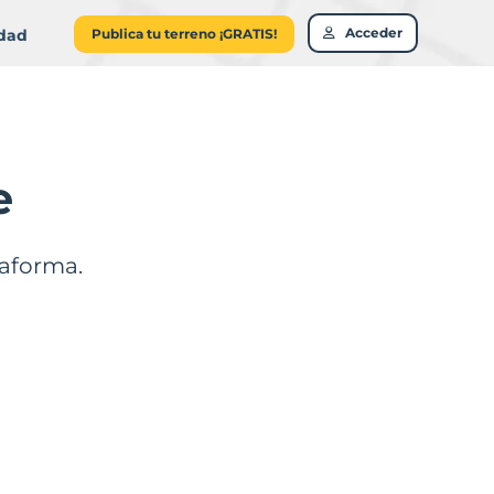
Acceder
idad
Publica tu terreno ¡GRATIS!
e
taforma.