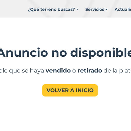
¿Qué terreno buscas?
Servicios
Actual
Anuncio no disponibl
ble que se haya
vendido
o
retirado
de la pla
VOLVER A INICIO