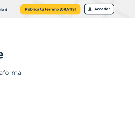
Acceder
idad
Publica tu terreno ¡GRATIS!
e
taforma.