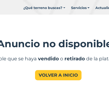
¿Qué terreno buscas?
Servicios
Actual
Anuncio no disponibl
ble que se haya
vendido
o
retirado
de la pla
VOLVER A INICIO