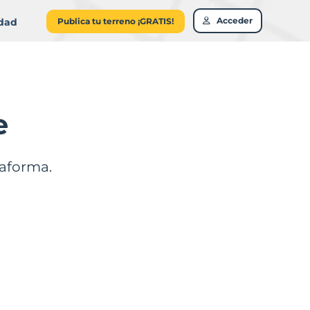
Acceder
idad
Publica tu terreno ¡GRATIS!
e
taforma.