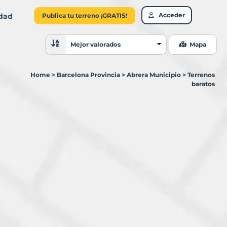
Acceder
idad
Publica tu terreno ¡GRATIS!
Ordenar resultados
Mejor valorados
Mapa
Home
>
Barcelona Provincia
>
Abrera Municipio
>
Terrenos
baratos