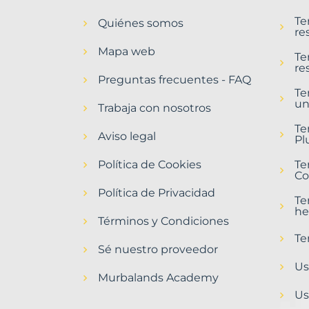
en
Te
Quiénes somos
Abrera
re
Municipio
Mapa web
con
Te
re
Murbalands
Preguntas frecuentes - FAQ
Te
Home
un
>
Trabaja con nosotros
Abrera
Te
municipio
Aviso legal
Pl
>
Terrenos
Política de Cookies
Te
baratos
Co
Política de Privacidad
Te
he
Términos y Condiciones
Te
Sé nuestro proveedor
Us
Murbalands Academy
Us