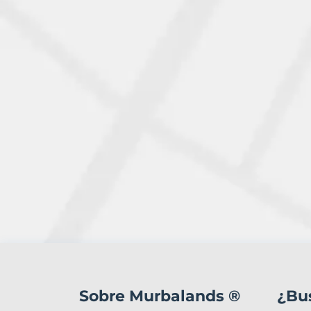
4
Terrenos
en
Sobre Murbalands ®
¿Bu
venta