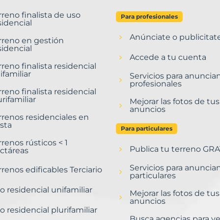
rreno finalista de uso
Para profesionales
sidencial
Anúnciate o publicitat
rreno en gestión
sidencial
Accede a tu cuenta
rreno finalista residencial
ifamiliar
Servicios para anuncia
profesionales
rreno finalista residencial
urifamiliar
Mejorar las fotos de tus
anuncios
rrenos residenciales en
sta
Para particulares
rrenos rústicos < 1
Publica tu terreno GRA
ctáreas
Servicios para anuncia
rrenos edificables Terciario
particulares
o residencial unifamiliar
Mejorar las fotos de tus
anuncios
o residencial plurifamiliar
Busca agencias para v