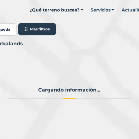
¿Qué terreno buscas?
Servicios
Actual
Más filtros
queda
urbalands
Cargando información...