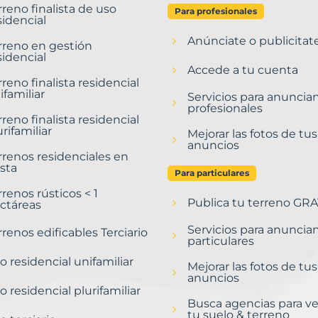
rreno finalista de uso
Para profesionales
sidencial
Anúnciate o publicitat
rreno en gestión
sidencial
Accede a tu cuenta
rreno finalista residencial
ifamiliar
Servicios para anuncia
profesionales
rreno finalista residencial
urifamiliar
Mejorar las fotos de tus
anuncios
rrenos residenciales en
sta
Para particulares
rrenos rústicos < 1
Publica tu terreno GRA
ctáreas
Servicios para anuncia
rrenos edificables Terciario
particulares
o residencial unifamiliar
Mejorar las fotos de tus
anuncios
o residencial plurifamiliar
Busca agencias para v
tu suelo & terreno