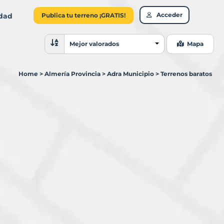
Acceder
idad
Publica tu terreno ¡GRATIS!
Ordenar resultados
Mejor valorados
Mapa
Home
>
Almería Provincia
>
Adra Municipio
>
Terrenos baratos