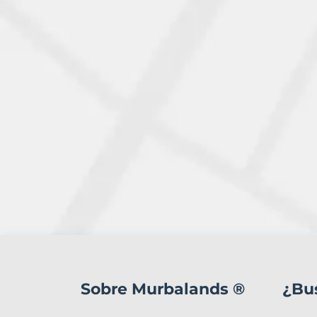
1
Terreno
en
Sobre Murbalands ®
¿Bu
venta
en