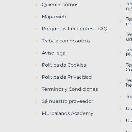
Te
Quiénes somos
Adra
re
Municipio
Mapa web
con
Te
re
Murbalands
Preguntas frecuentes - FAQ
Te
Home
un
>
Trabaja con nosotros
Adra
Te
municipio
Aviso legal
Pl
>
Terrenos
Política de Cookies
Te
baratos
Co
Política de Privacidad
Te
he
Términos y Condiciones
Te
Sé nuestro proveedor
Us
Murbalands Academy
Us