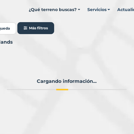
¿Qué terreno buscas?
Servicios
Actual
Más filtros
queda
lands
Cargando información...