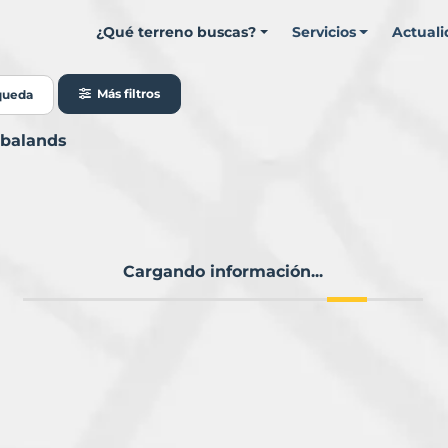
¿Qué terreno buscas?
Servicios
Actual
Más filtros
queda
rbalands
Cargando información...