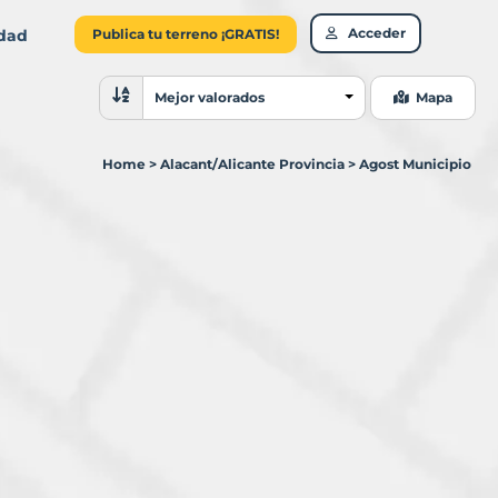
Acceder
idad
Publica tu terreno ¡GRATIS!
Ordenar resultados
Mejor valorados
Mapa
Home
>
Alacant/Alicante Provincia
>
Agost Municipio