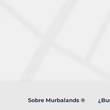
0
Terrenos
en
Sobre Murbalands ®
¿Bu
venta
en