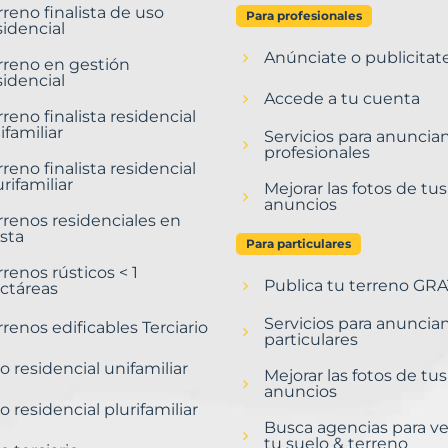
rreno finalista de uso
Para profesionales
sidencial
Anúnciate o publicitat
rreno en gestión
sidencial
Accede a tu cuenta
rreno finalista residencial
ifamiliar
Servicios para anuncia
profesionales
rreno finalista residencial
urifamiliar
Mejorar las fotos de tus
anuncios
rrenos residenciales en
sta
Para particulares
rrenos rústicos < 1
Publica tu terreno GRA
ctáreas
Servicios para anuncia
rrenos edificables Terciario
particulares
o residencial unifamiliar
Mejorar las fotos de tus
anuncios
o residencial plurifamiliar
Busca agencias para v
tu suelo & terreno