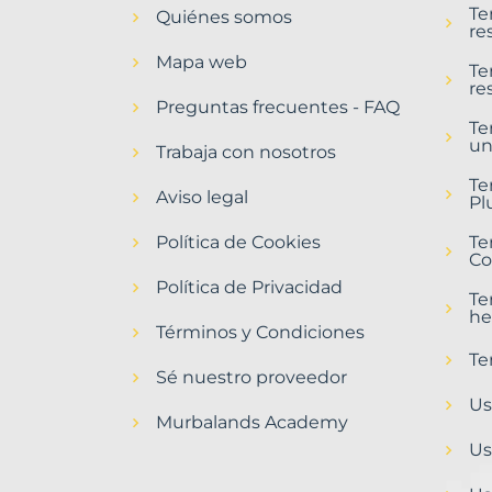
Te
Quiénes somos
Agost
re
Municipio
Mapa web
con
Te
re
Murbalands
Preguntas frecuentes - FAQ
Te
Home
un
>
Trabaja con nosotros
Agost
Te
municipio
Aviso legal
Pl
Política de Cookies
Te
Co
Política de Privacidad
Te
he
Términos y Condiciones
Te
Sé nuestro proveedor
Us
Murbalands Academy
Us