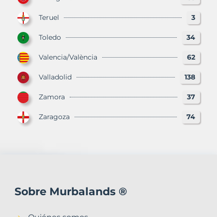
Teruel
3
Toledo
34
Valencia/València
62
Valladolid
138
Zamora
37
Zaragoza
74
Sobre Murbalands ®