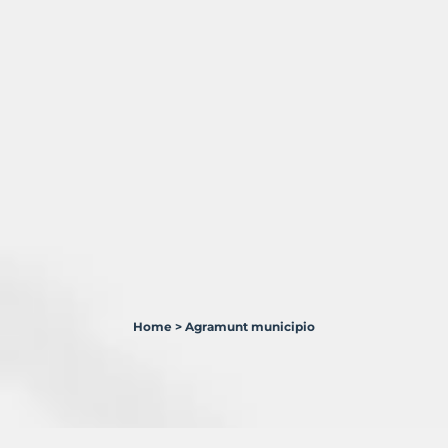
Home
>
Agramunt municipio
1
Terreno
en
venta
en
Agramunt