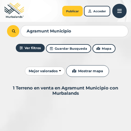
Publicar
Acceder
Ver filtros
Guardar Busqueda
Mapa
Ordenar resultados
Mostrar mapa
Mejor valorados
1 Terreno en venta en Agramunt Municipio con
Murbalands