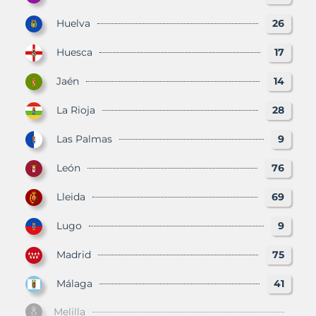
Huelva
26
Huesca
17
Jaén
14
La Rioja
28
Las Palmas
9
León
76
Lleida
69
Lugo
9
Madrid
75
Málaga
41
Melilla