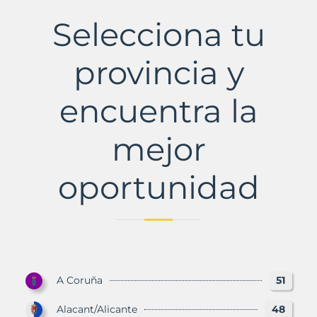
Municipio
con
Selecciona tu
Murbalands
provincia y
encuentra la
mejor
oportunidad
A Coruña
51
Alacant/Alicante
48