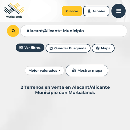
Publicar
Acceder
Ver filtros
Guardar Busqueda
Mapa
Ordenar resultados
Mostrar mapa
Mejor valorados
2 Terrenos en venta en Alacant/Alicante
Municipio con Murbalands