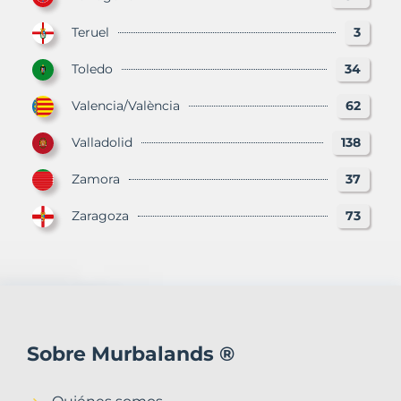
Teruel
3
Toledo
34
Valencia/València
62
Valladolid
138
Zamora
37
Zaragoza
73
Sobre Murbalands ®