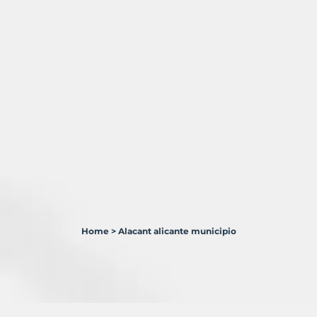
Home
>
Alacant alicante municipio
2
Terrenos
en
venta
en
Alacant/Alicante