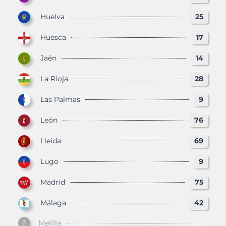
Huelva
25
Huesca
17
Jaén
14
La Rioja
28
Las Palmas
9
León
76
Lleida
69
Lugo
9
Madrid
75
Málaga
42
Melilla