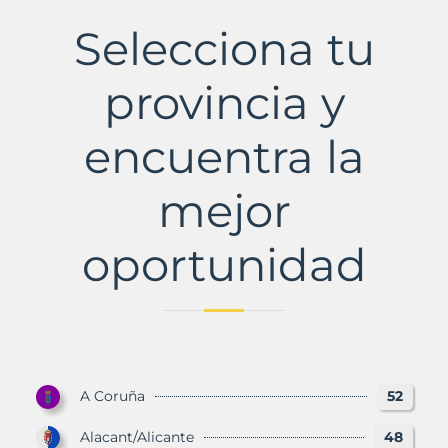
Municipio
con
Selecciona tu
Murbalands
provincia y
encuentra la
mejor
oportunidad
A Coruña
52
Alacant/Alicante
48