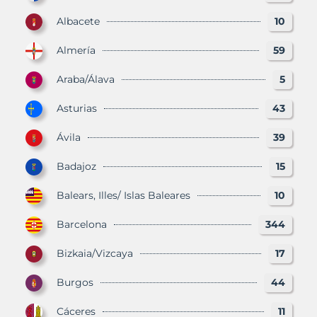
Albacete
10
Almería
59
Araba/Álava
5
Asturias
43
Ávila
39
Badajoz
15
Balears, Illes/ Islas Baleares
10
Barcelona
344
Bizkaia/Vizcaya
17
Burgos
44
Cáceres
11