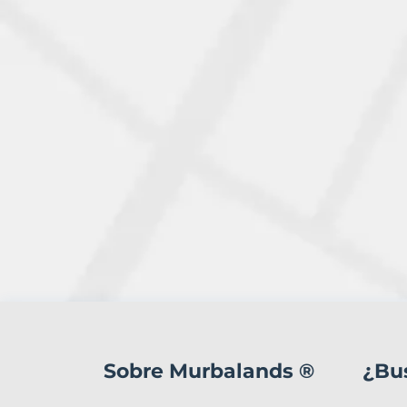
1
Terreno
en
Sobre Murbalands ®
¿Bu
venta
en