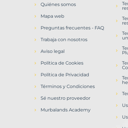
Te
Quiénes somos
Alacant/Alicante
re
Provincia
Mapa web
con
Te
re
Murbalands
Preguntas frecuentes - FAQ
Te
Home
un
>
Trabaja con nosotros
Alacant
Te
alicante
Aviso legal
Pl
provincia
>
Política de Cookies
Te
Obras
Co
paradas
Política de Privacidad
Te
he
Términos y Condiciones
Te
Sé nuestro proveedor
Us
Murbalands Academy
Us