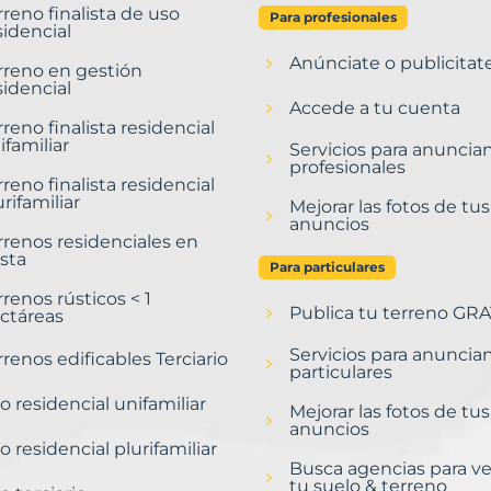
rreno finalista de uso
Para profesionales
sidencial
Anúnciate o publicitat
rreno en gestión
sidencial
Accede a tu cuenta
rreno finalista residencial
ifamiliar
Servicios para anuncia
profesionales
rreno finalista residencial
urifamiliar
Mejorar las fotos de tus
anuncios
rrenos residenciales en
sta
Para particulares
rrenos rústicos < 1
Publica tu terreno GRA
ctáreas
Servicios para anuncia
rrenos edificables Terciario
particulares
o residencial unifamiliar
Mejorar las fotos de tus
anuncios
o residencial plurifamiliar
Busca agencias para v
tu suelo & terreno