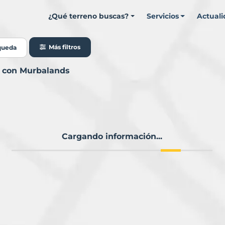
¿Qué terreno buscas?
Servicios
Actual
Más filtros
queda
ia con Murbalands
Cargando información...