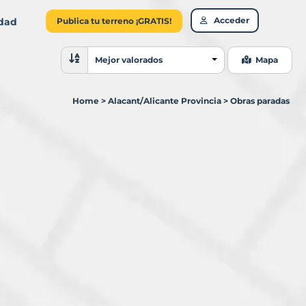
Acceder
idad
Publica tu terreno ¡GRATIS!
Ordenar resultados
Mejor valorados
Mapa
Home
>
Alacant/Alicante Provincia
>
Obras paradas