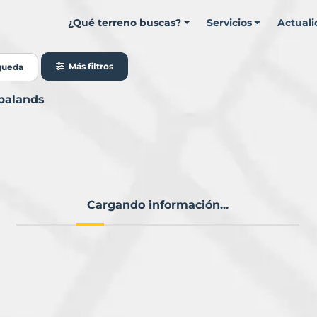
¿Qué terreno buscas?
Servicios
Actual
Más filtros
queda
rbalands
Cargando información...