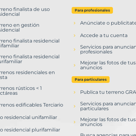
rreno finalista de uso
Para profesionales
sidencial
Anúnciate o publicitat
rreno en gestión
sidencial
Accede a tu cuenta
rreno finalista residencial
ifamiliar
Servicios para anuncia
profesionales
rreno finalista residencial
urifamiliar
Mejorar las fotos de tus
anuncios
rrenos residenciales en
sta
Para particulares
rrenos rústicos < 1
Publica tu terreno GRA
ctáreas
Servicios para anuncia
rrenos edificables Terciario
particulares
o residencial unifamiliar
Mejorar las fotos de tus
anuncios
o residencial plurifamiliar
Busca agencias para v