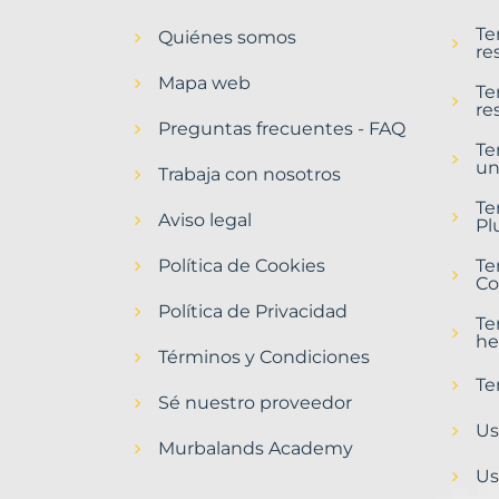
en
Te
Quiénes somos
Alajeró
re
Municipio
Mapa web
con
Te
re
Murbalands
Preguntas frecuentes - FAQ
Te
Home
un
>
Trabaja con nosotros
Alajero
Te
municipio
Aviso legal
Pl
>
Terrenos
Política de Cookies
Te
baratos
Co
Política de Privacidad
Te
he
Términos y Condiciones
Te
Sé nuestro proveedor
Us
Murbalands Academy
Us