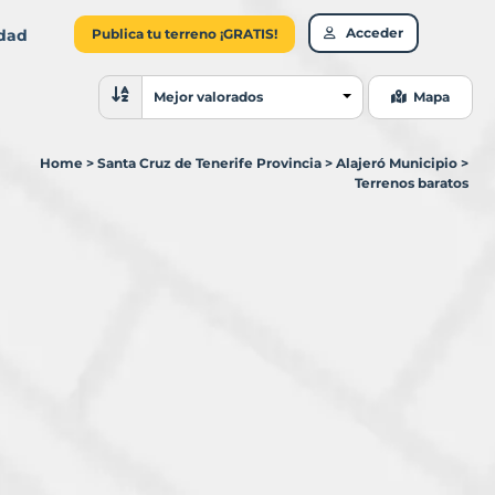
Acceder
idad
Publica tu terreno ¡GRATIS!
Ordenar resultados
Mejor valorados
Mapa
Home
>
Santa Cruz de Tenerife Provincia
>
Alajeró Municipio
>
Terrenos baratos