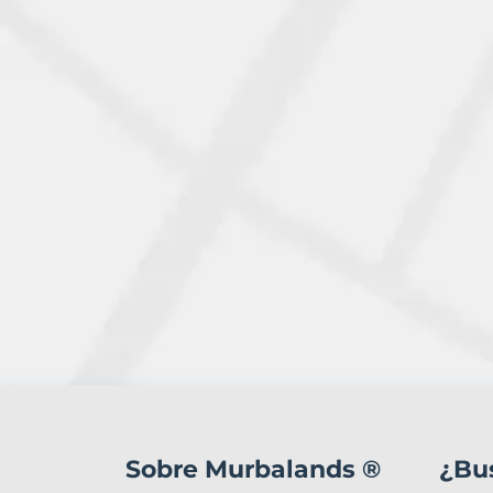
1
Terreno
en
Sobre Murbalands ®
¿Bu
venta