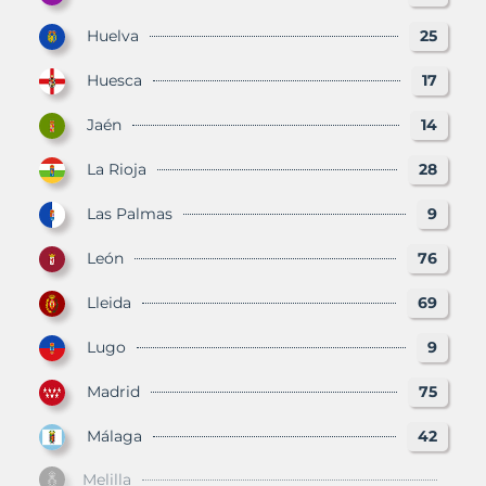
Huelva
25
Huesca
17
Jaén
14
La Rioja
28
Las Palmas
9
León
76
Lleida
69
Lugo
9
Madrid
75
Málaga
42
Melilla