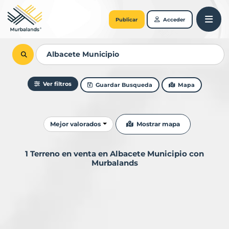
Publicar
Acceder
Ver filtros
Guardar Busqueda
Mapa
Ordenar resultados
Mostrar mapa
Mejor valorados
1 Terreno en venta en Albacete Municipio con
Murbalands