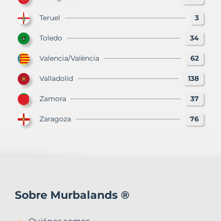
Teruel
3
Toledo
34
Valencia/València
62
Valladolid
138
Zamora
37
Zaragoza
76
Sobre Murbalands ®