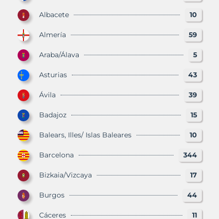
Albacete
10
Almería
59
Araba/Álava
5
Asturias
43
Ávila
39
Badajoz
15
Balears, Illes/ Islas Baleares
10
Barcelona
344
Bizkaia/Vizcaya
17
Burgos
44
Cáceres
11