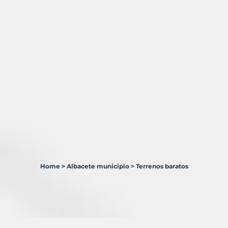
Home
>
Albacete municipio
>
Terrenos baratos
1
Terreno
en
venta
en
Albacete