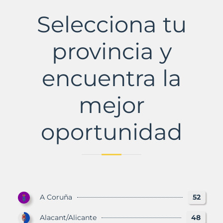
Municipio
con
Selecciona tu
Murbalands
provincia y
encuentra la
mejor
oportunidad
A Coruña
52
Alacant/Alicante
48