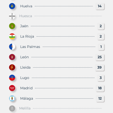
Huelva
14
Huesca
Jaén
2
La Rioja
2
Las Palmas
1
León
25
Lleida
39
Lugo
3
Madrid
18
Málaga
12
Melilla