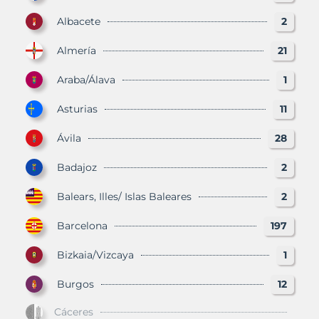
Albacete
2
Almería
21
Araba/Álava
1
Asturias
11
Ávila
28
Badajoz
2
Balears, Illes/ Islas Baleares
2
Barcelona
197
Bizkaia/Vizcaya
1
Burgos
12
Cáceres