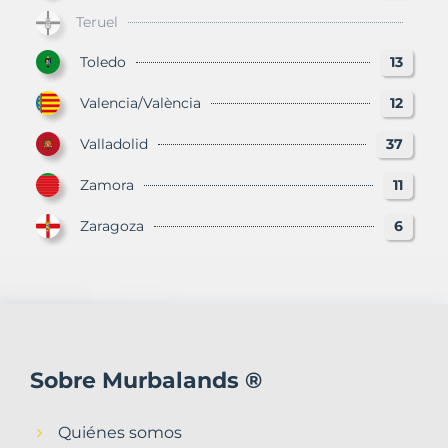
Teruel
Toledo
13
Valencia/València
12
Valladolid
37
Zamora
11
Zaragoza
6
Sobre Murbalands ®
Quiénes somos