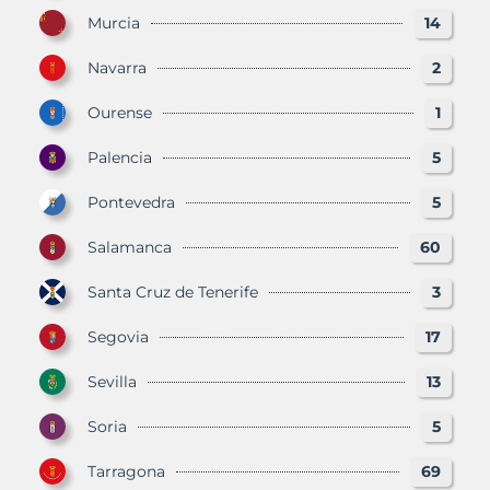
Murcia
14
Navarra
2
Ourense
1
Palencia
5
Pontevedra
5
Salamanca
60
Santa Cruz de Tenerife
3
Segovia
17
Sevilla
13
Soria
5
Tarragona
69