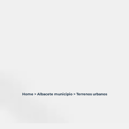
Home
>
Albacete municipio
>
Terrenos urbanos
1
Terreno
en
venta
en
Albacete