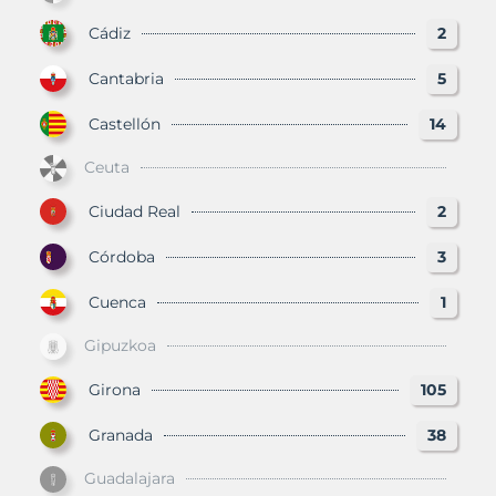
Cádiz
2
Cantabria
5
Castellón
14
Ceuta
Ciudad Real
2
Córdoba
3
Cuenca
1
Gipuzkoa
Girona
105
Granada
38
Guadalajara