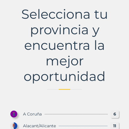
Municipio
con
Selecciona tu
Murbalands
provincia y
encuentra la
mejor
oportunidad
A Coruña
6
Alacant/Alicante
11