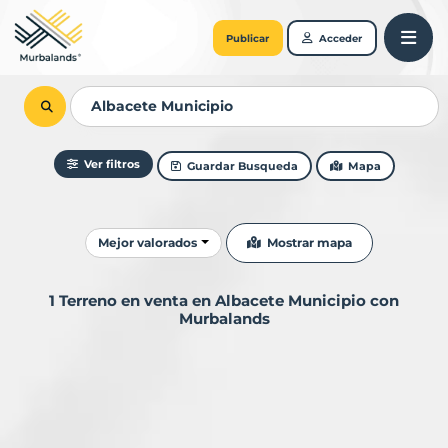
Publicar
Acceder
Ver filtros
Guardar Busqueda
Mapa
Ordenar resultados
Mostrar mapa
Mejor valorados
1 Terreno en venta en Albacete Municipio con
Murbalands