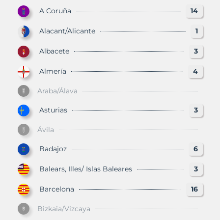
A Coruña
14
Alacant/Alicante
1
Albacete
3
Almería
4
Araba/Álava
Asturias
3
Ávila
Badajoz
6
Balears, Illes/ Islas Baleares
3
Barcelona
16
Bizkaia/Vizcaya