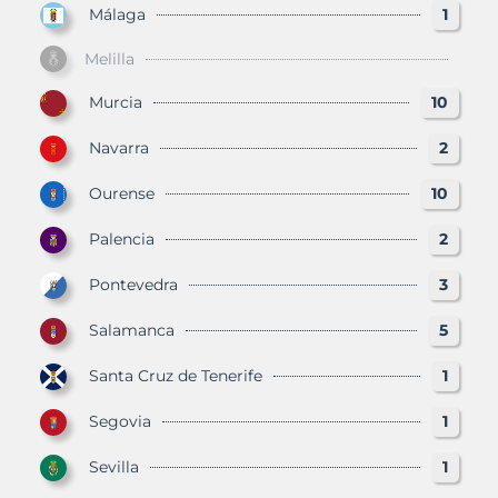
Málaga
1
Melilla
Murcia
10
Navarra
2
Ourense
10
Palencia
2
Pontevedra
3
Salamanca
5
Santa Cruz de Tenerife
1
Segovia
1
Sevilla
1