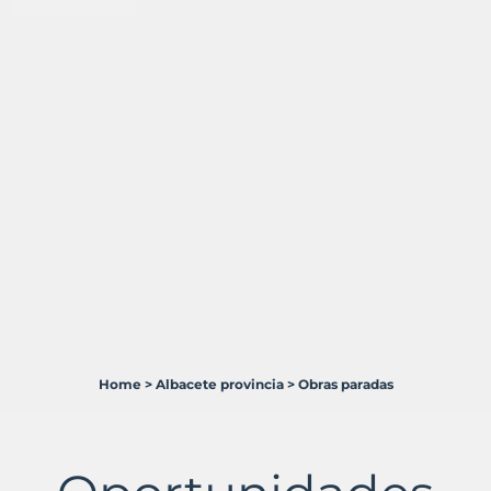
Home
>
Albacete provincia
>
Obras paradas
3
Terrenos
en
venta
en