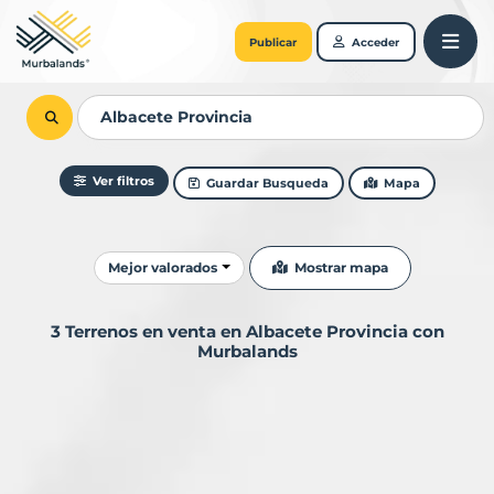
Publicar
Acceder
Ver filtros
Guardar Busqueda
Mapa
Ordenar resultados
Mostrar mapa
Mejor valorados
3 Terrenos en venta en Albacete Provincia con
Murbalands