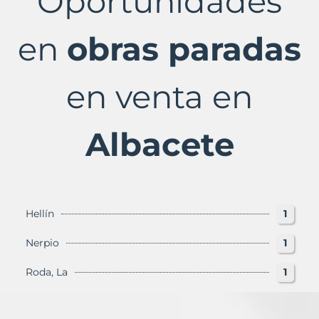
Oportunidades
Albacete
Provincia
con
en
obras paradas
Murbalands
en venta en
Albacete
Hellín
1
Nerpio
1
Roda, La
1