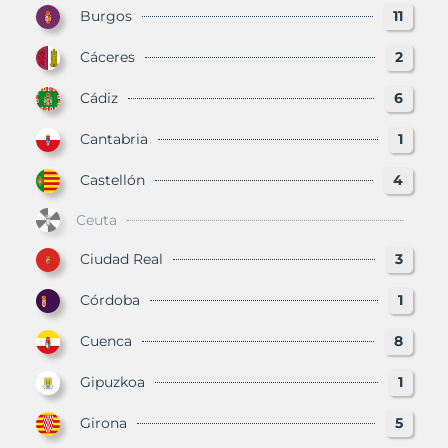
Burgos
11
Cáceres
2
Cádiz
6
Cantabria
1
Castellón
4
Ceuta
Ciudad Real
3
Córdoba
1
Cuenca
8
Gipuzkoa
1
Girona
5