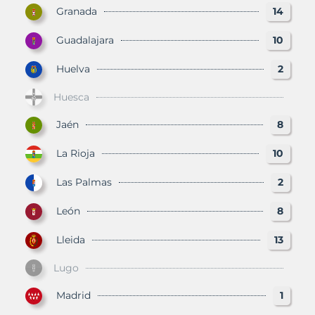
Granada
14
Guadalajara
10
Huelva
2
Huesca
Jaén
8
La Rioja
10
Las Palmas
2
León
8
Lleida
13
Lugo
Madrid
1