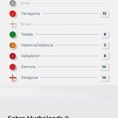
Soria
Tarragona
13
Teruel
Toledo
8
Valencia/València
5
Valladolid
8
Zamora
14
Zaragoza
14