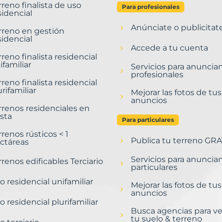
rreno finalista de uso
Para profesionales
sidencial
Anúnciate o publicitat
rreno en gestión
sidencial
Accede a tu cuenta
rreno finalista residencial
ifamiliar
Servicios para anuncia
profesionales
rreno finalista residencial
urifamiliar
Mejorar las fotos de tus
anuncios
rrenos residenciales en
sta
Para particulares
rrenos rústicos < 1
Publica tu terreno GRA
ctáreas
Servicios para anuncia
rrenos edificables Terciario
particulares
o residencial unifamiliar
Mejorar las fotos de tus
anuncios
o residencial plurifamiliar
Busca agencias para v
tu suelo & terreno