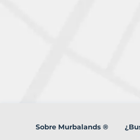
2
Terrenos
en
Sobre Murbalands ®
¿Bu
venta
en