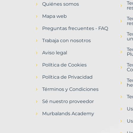
Te
Quiénes somos
Albacete
re
Provincia
Mapa web
con
Te
re
Murbalands
Preguntas frecuentes - FAQ
Te
Home
un
>
Trabaja con nosotros
Albacete
Te
provincia
Aviso legal
Pl
>
Terrenos
Política de Cookies
Te
urbanos
Co
Política de Privacidad
Te
he
Términos y Condiciones
Te
Sé nuestro proveedor
Us
Murbalands Academy
Us