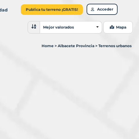
Acceder
idad
Publica tu terreno ¡GRATIS!
Ordenar resultados
Mejor valorados
Mapa
Home
>
Albacete Provincia
>
Terrenos urbanos