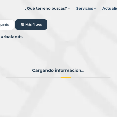
¿Qué terreno buscas?
Servicios
Actual
Más filtros
queda
Murbalands
Cargando información...