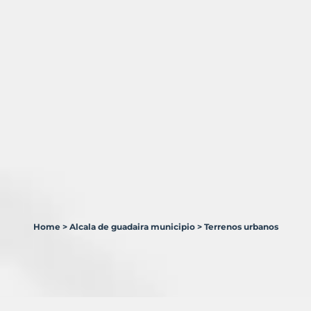
Home
>
Alcala de guadaira municipio
>
Terrenos urbanos
4
Terrenos
en
venta
en
Alcalá