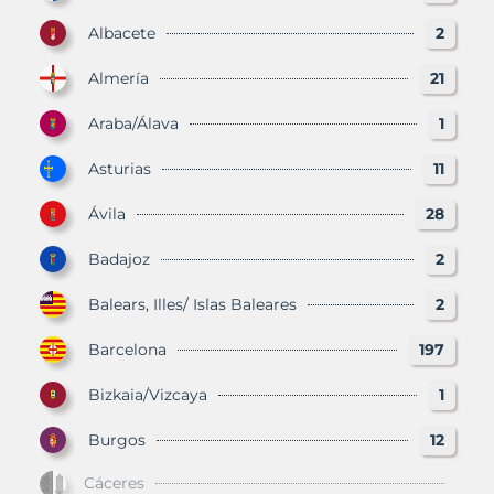
Albacete
2
Almería
21
Araba/Álava
1
Asturias
11
Ávila
28
Badajoz
2
Balears, Illes/ Islas Baleares
2
Barcelona
197
Bizkaia/Vizcaya
1
Burgos
12
Cáceres