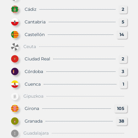
Cádiz
2
Cantabria
5
Castellón
14
Ceuta
Ciudad Real
2
Córdoba
3
Cuenca
1
Gipuzkoa
Girona
105
Granada
38
Guadalajara