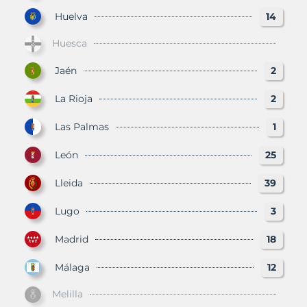
Huelva
14
Huesca
Jaén
2
La Rioja
2
Las Palmas
1
León
25
Lleida
39
Lugo
3
Madrid
18
Málaga
12
Melilla