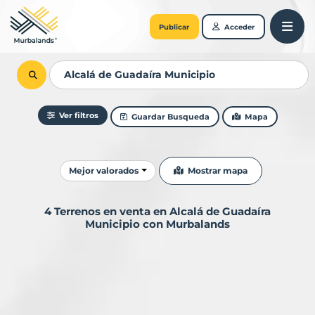
Publicar
Acceder
Ver filtros
Guardar Busqueda
Mapa
Ordenar resultados
Mostrar mapa
Mejor valorados
4 Terrenos en venta en Alcalá de Guadaíra
Municipio con Murbalands