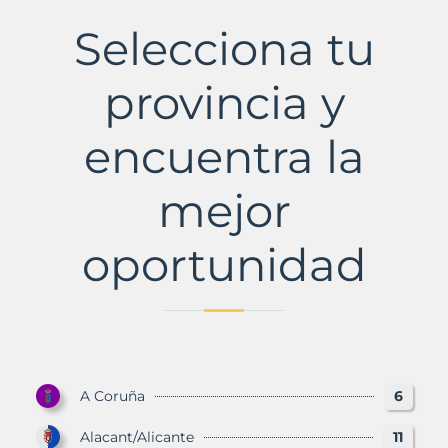
de
Guadaíra
Selecciona tu
Municipio
con
Murbalands
provincia y
encuentra la
mejor
oportunidad
A Coruña
6
Alacant/Alicante
11