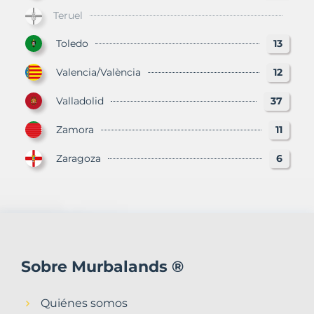
Teruel
Toledo
13
Valencia/València
12
Valladolid
37
Zamora
11
Zaragoza
6
Sobre Murbalands ®
Quiénes somos