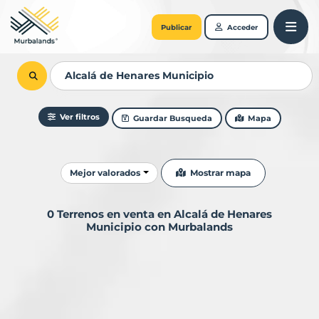
Publicar
Acceder
Ver filtros
Guardar Busqueda
Mapa
Ordenar resultados
Mostrar mapa
Mejor valorados
0 Terrenos en venta en Alcalá de Henares
Municipio con Murbalands