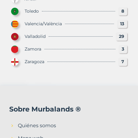
Toledo
8
Valencia/València
13
Valladolid
29
Zamora
3
Zaragoza
7
Sobre Murbalands ®
Quiénes somos