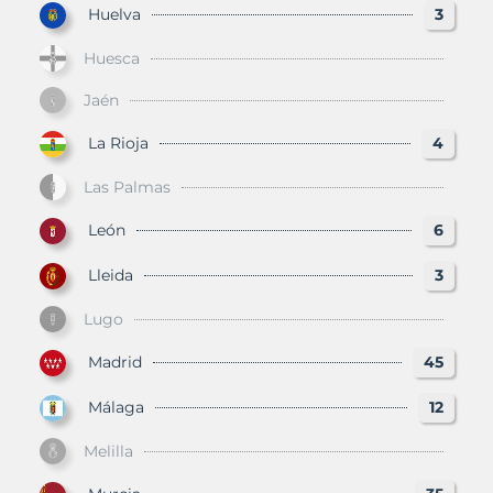
Huelva
3
Huesca
Jaén
La Rioja
4
Las Palmas
León
6
Lleida
3
Lugo
Madrid
45
Málaga
12
Melilla