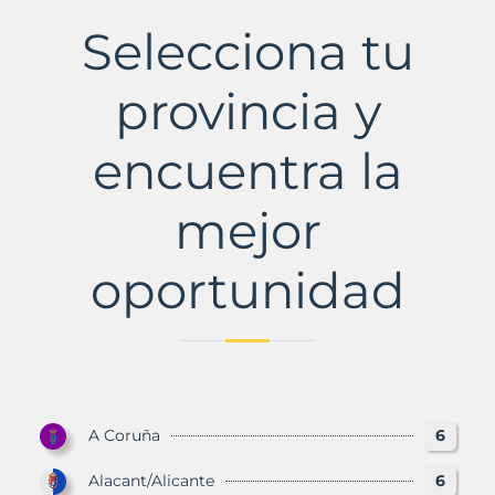
Henares
Selecciona tu
Municipio
con
Murbalands
provincia y
encuentra la
mejor
oportunidad
A Coruña
6
Alacant/Alicante
6