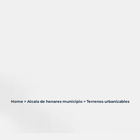
Home
>
Alcala de henares municipio
>
Terrenos urbanizables
0
Terrenos
en
venta
en
Alcalá
de