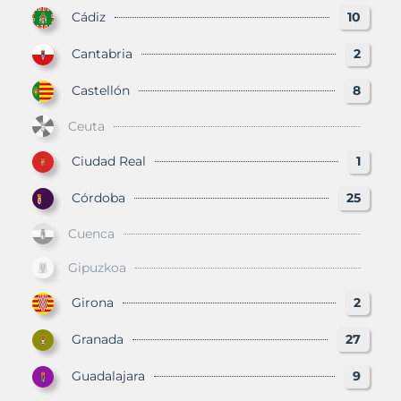
Cádiz
10
Cantabria
2
Castellón
8
Ceuta
Ciudad Real
1
Córdoba
25
Cuenca
Gipuzkoa
Girona
2
Granada
27
Guadalajara
9