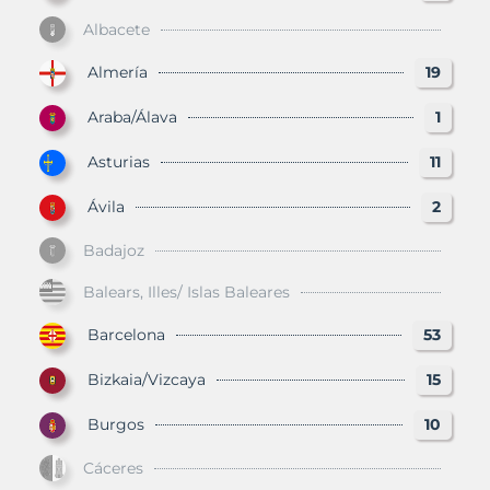
Albacete
Almería
19
Araba/Álava
1
Asturias
11
Ávila
2
Badajoz
Balears, Illes/ Islas Baleares
Barcelona
53
Bizkaia/Vizcaya
15
Burgos
10
Cáceres