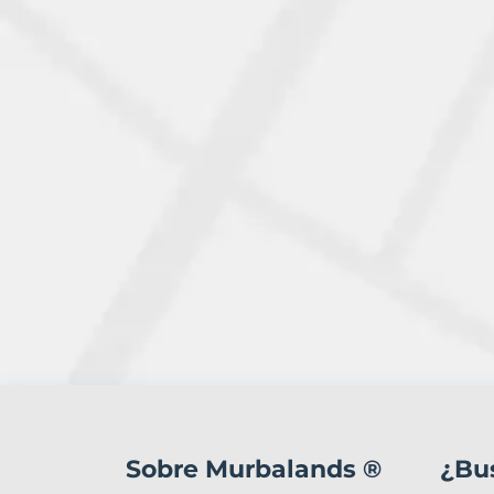
1
Terreno
en
Sobre Murbalands ®
¿Bu
venta