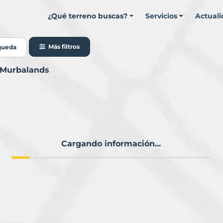
¿Qué terreno buscas?
Servicios
Actual
Más filtros
queda
n Murbalands
Cargando información...