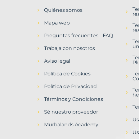
en
Te
Quiénes somos
Alcaracejos
re
Municipio
Mapa web
con
Te
re
Murbalands
Preguntas frecuentes - FAQ
Te
Home
un
>
Trabaja con nosotros
Alcaracejos
Te
municipio
Aviso legal
Pl
>
Terrenos
Política de Cookies
Te
baratos
Co
Política de Privacidad
Te
he
Términos y Condiciones
Te
Sé nuestro proveedor
Us
Murbalands Academy
Us