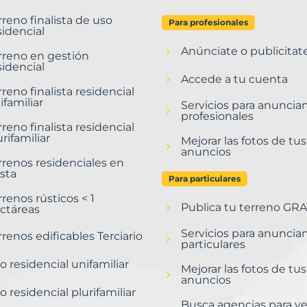
rreno finalista de uso
Para profesionales
sidencial
Anúnciate o publicitat
rreno en gestión
sidencial
Accede a tu cuenta
rreno finalista residencial
ifamiliar
Servicios para anuncia
profesionales
rreno finalista residencial
urifamiliar
Mejorar las fotos de tus
anuncios
rrenos residenciales en
sta
Para particulares
rrenos rústicos < 1
Publica tu terreno GRA
ctáreas
Servicios para anuncia
rrenos edificables Terciario
particulares
o residencial unifamiliar
Mejorar las fotos de tus
anuncios
o residencial plurifamiliar
Busca agencias para v