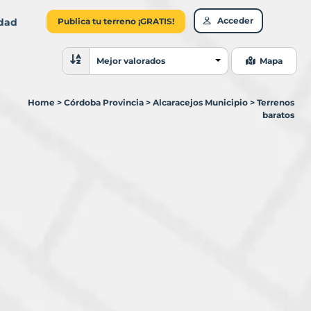
Acceder
idad
Publica tu terreno ¡GRATIS!
Ordenar resultados
Mejor valorados
Mapa
Home
>
Córdoba Provincia
>
Alcaracejos Municipio
>
Terrenos
baratos