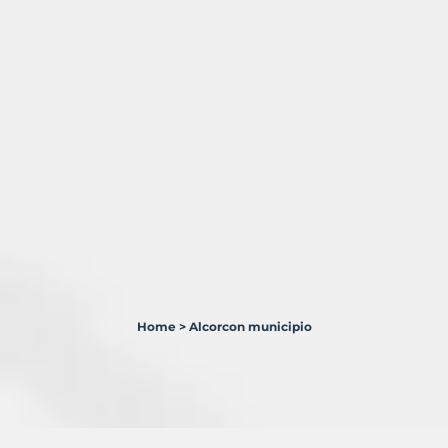
Home
>
Alcorcon municipio
1
Terreno
en
venta
en
Alcorcón