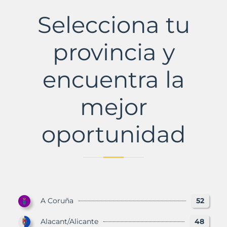
Municipio
con
Selecciona tu
Murbalands
provincia y
encuentra la
mejor
oportunidad
A Coruña
52
Alacant/Alicante
48