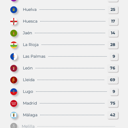
Huelva
25
Huesca
17
Jaén
14
La Rioja
28
Las Palmas
9
León
76
Lleida
69
Lugo
9
Madrid
75
Málaga
42
Melilla