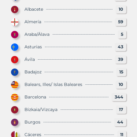
Albacete
10
Almería
59
Araba/Álava
5
Asturias
43
Ávila
39
Badajoz
15
Balears, Illes/ Islas Baleares
10
Barcelona
344
Bizkaia/Vizcaya
17
Burgos
44
Cáceres
11