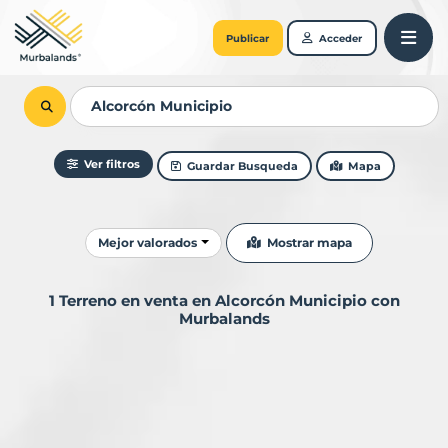
Publicar
Acceder
Ver filtros
Guardar Busqueda
Mapa
Ordenar resultados
Mostrar mapa
Mejor valorados
1 Terreno en venta en Alcorcón Municipio con
Murbalands