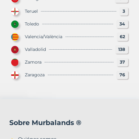
Teruel
3
Toledo
34
Valencia/València
62
Valladolid
138
Zamora
37
Zaragoza
76
Sobre Murbalands ®