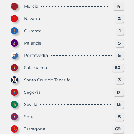
Murcia
14
Navarra
2
Ourense
1
Palencia
5
Pontevedra
5
Salamanca
60
Santa Cruz de Tenerife
3
Segovia
17
Sevilla
13
Soria
5
Tarragona
69