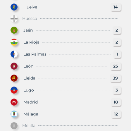
Huelva
14
Huesca
Jaén
2
La Rioja
2
Las Palmas
1
León
25
Lleida
39
Lugo
3
Madrid
18
Málaga
12
Melilla