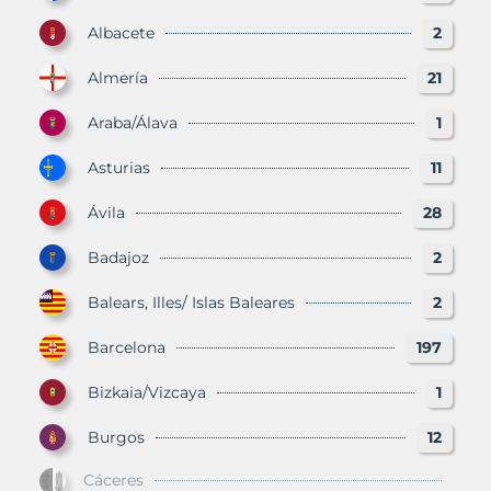
Albacete
2
Almería
21
Araba/Álava
1
Asturias
11
Ávila
28
Badajoz
2
Balears, Illes/ Islas Baleares
2
Barcelona
197
Bizkaia/Vizcaya
1
Burgos
12
Cáceres