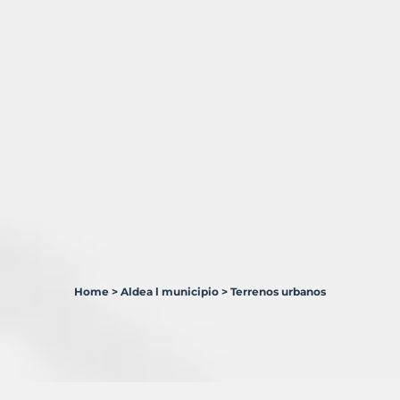
Home
>
Aldea l municipio
>
Terrenos urbanos
1
Terreno
en
venta
en
Aldea,