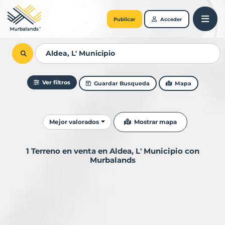
Publicar
Acceder
Ver filtros
Guardar Busqueda
Mapa
Ordenar resultados
Mostrar mapa
Mejor valorados
1 Terreno en venta en Aldea, L' Municipio con
Murbalands