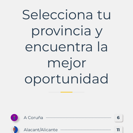
L'
Municipio
Selecciona tu
con
Murbalands
provincia y
encuentra la
mejor
oportunidad
A Coruña
6
Alacant/Alicante
11