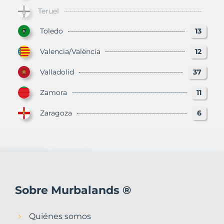
Teruel
Toledo
13
Valencia/València
12
Valladolid
37
Zamora
11
Zaragoza
6
Sobre Murbalands ®
Quiénes somos