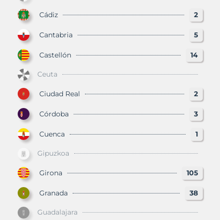
Cádiz
2
Cantabria
5
Castellón
14
Ceuta
Ciudad Real
2
Córdoba
3
Cuenca
1
Gipuzkoa
Girona
105
Granada
38
Guadalajara