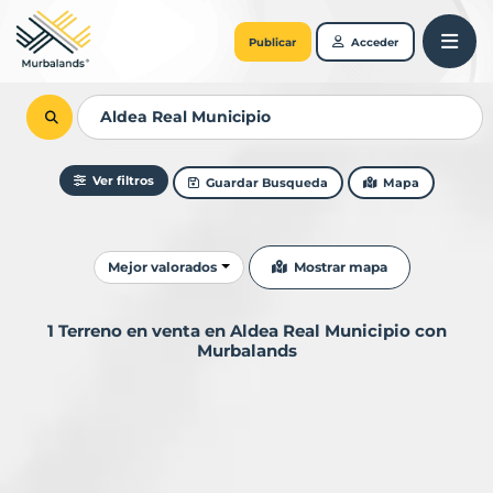
Publicar
Acceder
Ver filtros
Guardar Busqueda
Mapa
Ordenar resultados
Mostrar mapa
Mejor valorados
1 Terreno en venta en Aldea Real Municipio con
Murbalands