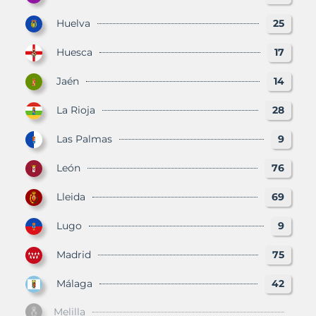
Huelva
25
Huesca
17
Jaén
14
La Rioja
28
Las Palmas
9
León
76
Lleida
69
Lugo
9
Madrid
75
Málaga
42
Melilla