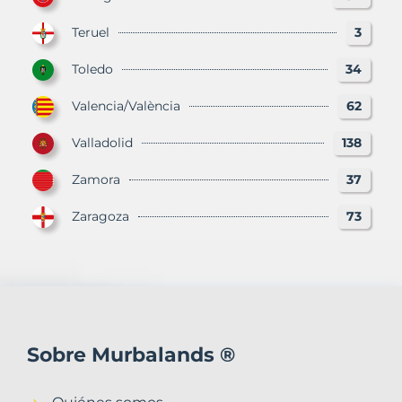
Teruel
3
Toledo
34
Valencia/València
62
Valladolid
138
Zamora
37
Zaragoza
73
Sobre Murbalands ®