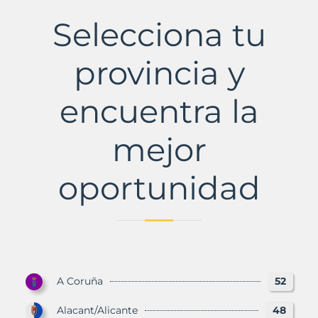
Real
Municipio
Selecciona tu
con
Murbalands
provincia y
encuentra la
mejor
oportunidad
A Coruña
52
Alacant/Alicante
48