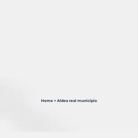
Home
>
Aldea real municipio
1
Terreno
en
venta
en
Aldea