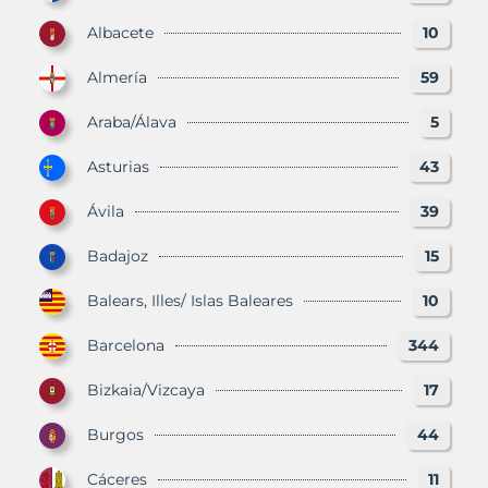
Albacete
10
Almería
59
Araba/Álava
5
Asturias
43
Ávila
39
Badajoz
15
Balears, Illes/ Islas Baleares
10
Barcelona
344
Bizkaia/Vizcaya
17
Burgos
44
Cáceres
11