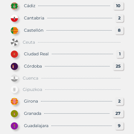
Cádiz
10
Cantabria
2
Castellón
8
Ceuta
Ciudad Real
1
Córdoba
25
Cuenca
Gipuzkoa
Girona
2
Granada
27
Guadalajara
9