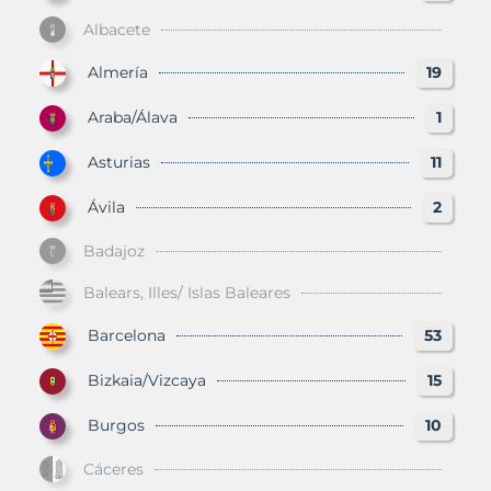
Albacete
Almería
19
Araba/Álava
1
Asturias
11
Ávila
2
Badajoz
Balears, Illes/ Islas Baleares
Barcelona
53
Bizkaia/Vizcaya
15
Burgos
10
Cáceres