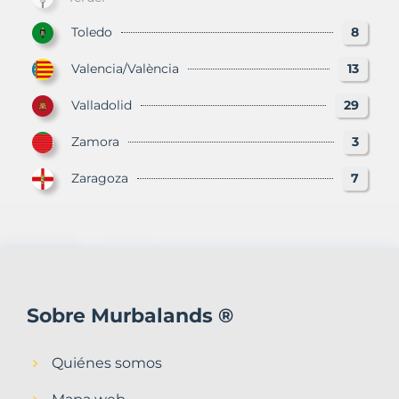
Toledo
8
Valencia/València
13
Valladolid
29
Zamora
3
Zaragoza
7
Sobre Murbalands ®
Quiénes somos