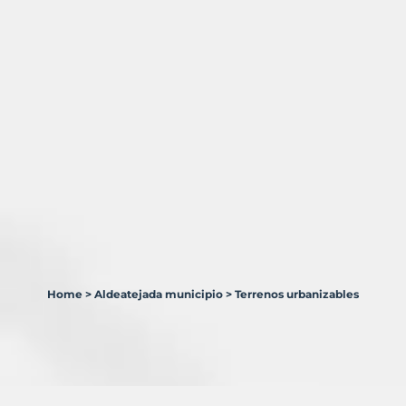
Home
>
Aldeatejada municipio
>
Terrenos urbanizables
20
Terrenos
en
venta
en
Aldeatejada
Municipio