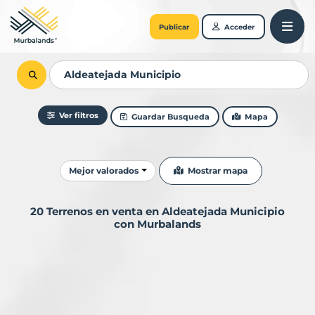
Publicar
Acceder
Ver filtros
Guardar Busqueda
Mapa
Ordenar resultados
Mostrar mapa
Mejor valorados
20 Terrenos en venta en Aldeatejada Municipio
con Murbalands