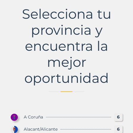
con
Selecciona tu
Murbalands
provincia y
encuentra la
mejor
oportunidad
A Coruña
6
Alacant/Alicante
6