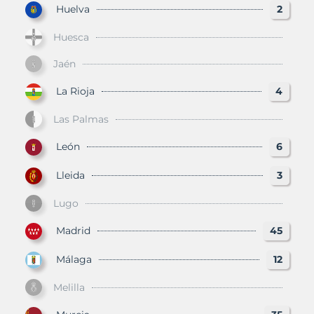
Huelva
2
Huesca
Jaén
La Rioja
4
Las Palmas
León
6
Lleida
3
Lugo
Madrid
45
Málaga
12
Melilla