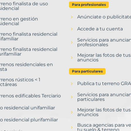
rreno finalista de uso
Para profesionales
sidencial
Anúnciate o publicitat
rreno en gestión
sidencial
Accede a tu cuenta
rreno finalista residencial
ifamiliar
Servicios para anuncia
profesionales
rreno finalista residencial
urifamiliar
Mejorar las fotos de tus
anuncios
rrenos residenciales en
sta
Para particulares
rrenos rústicos < 1
Publica tu terreno GRA
ctáreas
Servicios para anuncia
rrenos edificables Terciario
particulares
o residencial unifamiliar
Mejorar las fotos de tus
anuncios
o residencial plurifamiliar
Busca agencias para v
tu suelo & terreno