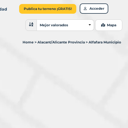
Acceder
idad
Publica tu terreno ¡GRATIS!
Ordenar resultados
Mejor valorados
Mapa
Home
>
Alacant/Alicante Provincia
>
Alfafara Municipio