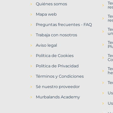
Te
Quiénes somos
Alfafara
re
Municipio
Mapa web
con
Te
re
Murbalands
Preguntas frecuentes - FAQ
Te
Home
un
>
Trabaja con nosotros
Alfafara
Te
municipio
Aviso legal
Pl
Política de Cookies
Te
Co
Política de Privacidad
Te
he
Términos y Condiciones
Te
Sé nuestro proveedor
Us
Murbalands Academy
Us