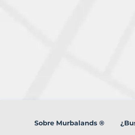
1
Terreno
en
Sobre Murbalands ®
¿Bu
venta
en