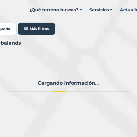
¿Qué terreno buscas?
Servicios
Actual
Más filtros
queda
rbalands
Cargando información...