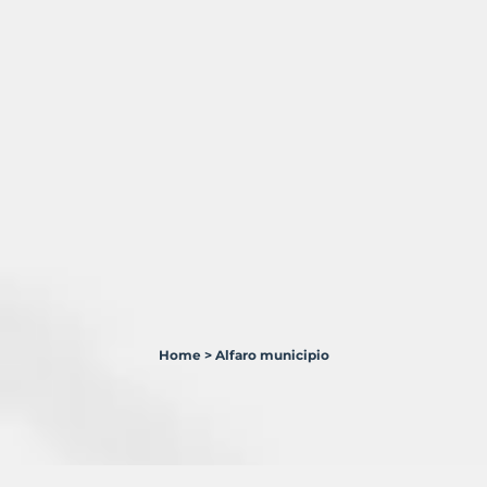
Home
>
Alfaro municipio
1
Terreno
en
venta
en
Alfaro