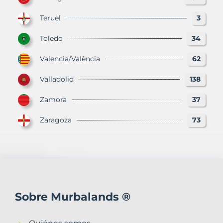
Teruel
3
Toledo
34
Valencia/València
62
Valladolid
138
Zamora
37
Zaragoza
73
Sobre Murbalands ®