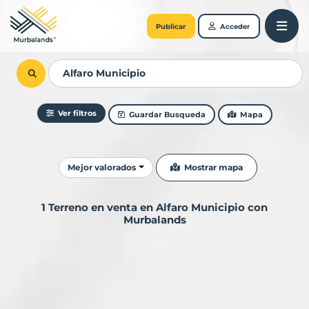
Publicar
Acceder
Ver filtros
Guardar Busqueda
Mapa
Ordenar resultados
Mostrar mapa
Mejor valorados
1 Terreno en venta en Alfaro Municipio con
Murbalands