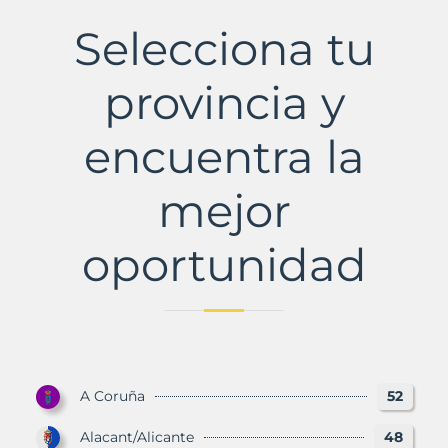
Municipio
con
Selecciona tu
Murbalands
provincia y
encuentra la
mejor
oportunidad
A Coruña
52
Alacant/Alicante
48