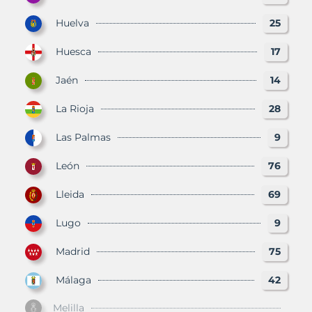
Huelva
25
Huesca
17
Jaén
14
La Rioja
28
Las Palmas
9
León
76
Lleida
69
Lugo
9
Madrid
75
Málaga
42
Melilla