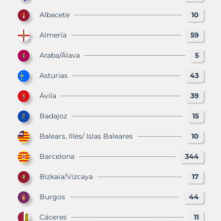
Albacete
10
Almería
59
Araba/Álava
5
Asturias
43
Ávila
39
Badajoz
15
Balears, Illes/ Islas Baleares
10
Barcelona
344
Bizkaia/Vizcaya
17
Burgos
44
Cáceres
11