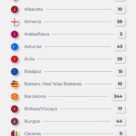
Albacete
10
Almería
59
Araba/Álava
5
Asturias
43
Ávila
39
Badajoz
15
Balears, Illes/ Islas Baleares
10
Barcelona
344
Bizkaia/Vizcaya
17
Burgos
44
Cáceres
11