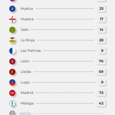
Huelva
25
Huesca
17
Jaén
14
La Rioja
28
Las Palmas
9
León
76
Lleida
69
Lugo
9
Madrid
75
Málaga
42
Melilla