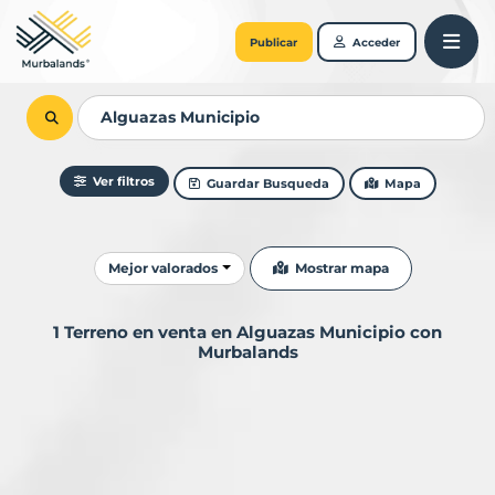
Publicar
Acceder
Ver filtros
Guardar Busqueda
Mapa
Ordenar resultados
Mostrar mapa
Mejor valorados
1 Terreno en venta en Alguazas Municipio con
Murbalands