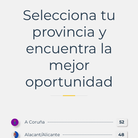
Municipio
con
Selecciona tu
Murbalands
provincia y
encuentra la
mejor
oportunidad
A Coruña
52
Alacant/Alicante
48