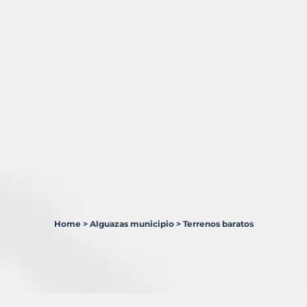
Home
>
Alguazas municipio
>
Terrenos baratos
1
Terreno
en
venta
en
Alguazas