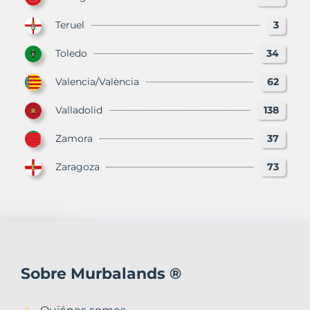
Teruel
3
Toledo
34
Valencia/València
62
Valladolid
138
Zamora
37
Zaragoza
73
Sobre Murbalands ®