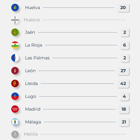
Huelva
20
Huesca
Jaén
2
La Rioja
6
Las Palmas
2
León
27
Lleida
42
Lugo
4
Madrid
18
Málaga
21
Melilla