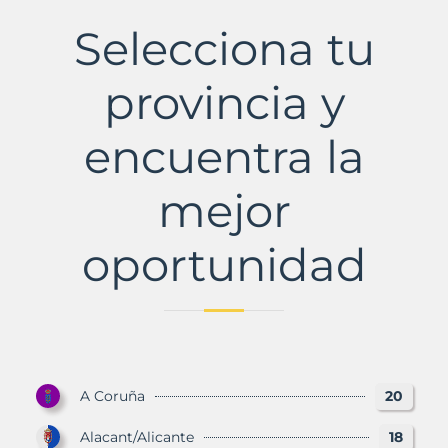
de
Murcia
Selecciona tu
Municipio
con
Murbalands
provincia y
encuentra la
mejor
oportunidad
A Coruña
20
Alacant/Alicante
18