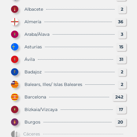
Albacete
2
Almería
36
Araba/Álava
3
Asturias
15
Ávila
31
Badajoz
2
Balears, Illes/ Islas Baleares
2
Barcelona
242
Bizkaia/Vizcaya
17
Burgos
20
Cáceres