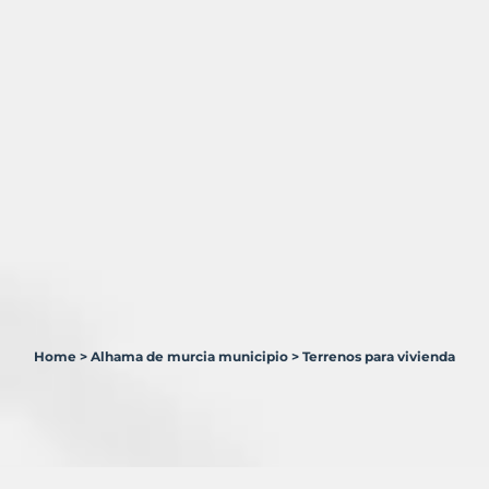
Home
>
Alhama de murcia municipio
>
Terrenos para vivienda
1
Terreno
en
venta
en
Alhama