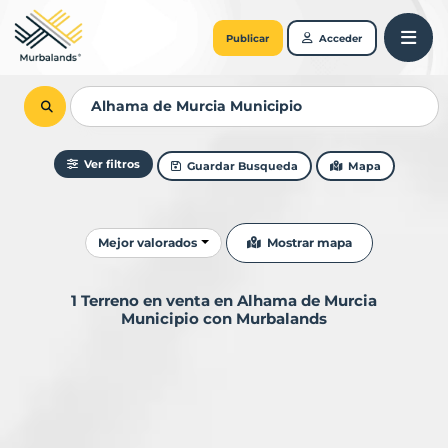
Publicar
Acceder
Ver filtros
Guardar Busqueda
Mapa
Ordenar resultados
Mostrar mapa
Mejor valorados
1 Terreno en venta en Alhama de Murcia
Municipio con Murbalands