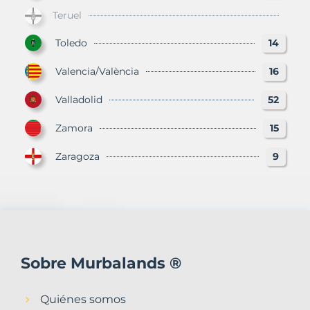
Teruel
Toledo
14
Valencia/València
16
Valladolid
52
Zamora
15
Zaragoza
9
Sobre Murbalands ®
Quiénes somos