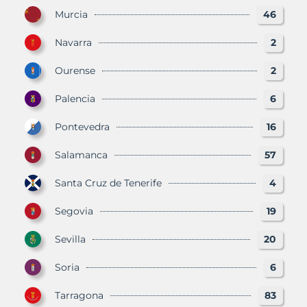
Murcia
46
Navarra
2
Ourense
2
Palencia
6
Pontevedra
16
Salamanca
57
Santa Cruz de Tenerife
4
Segovia
19
Sevilla
20
Soria
6
Tarragona
83