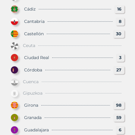
Cádiz
16
Cantabria
8
Castellón
30
Ceuta
Ciudad Real
3
Córdoba
27
Cuenca
Gipuzkoa
Girona
98
Granada
59
Guadalajara
6