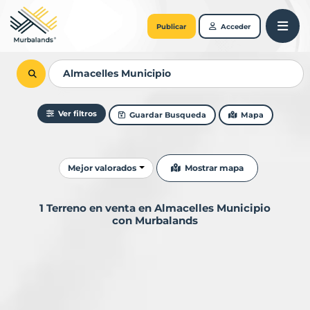
Publicar
Acceder
Ver filtros
Guardar Busqueda
Mapa
Ordenar resultados
Mostrar mapa
Mejor valorados
1 Terreno en venta en Almacelles Municipio
con Murbalands