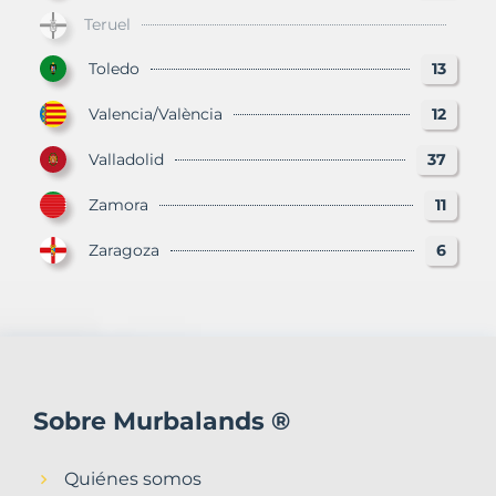
Teruel
Toledo
13
Valencia/València
12
Valladolid
37
Zamora
11
Zaragoza
6
Sobre Murbalands ®
Quiénes somos