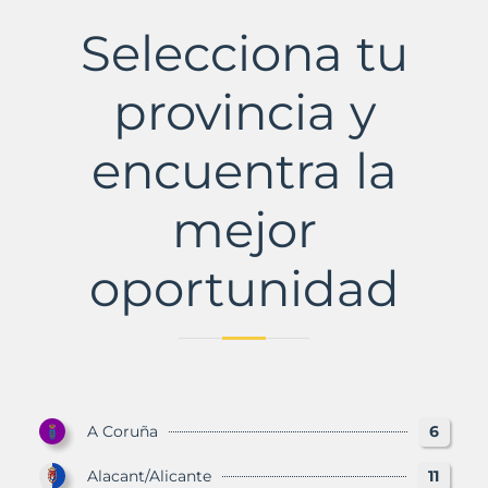
Municipio
con
Selecciona tu
Murbalands
provincia y
encuentra la
mejor
oportunidad
A Coruña
6
Alacant/Alicante
11