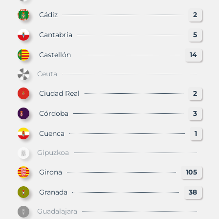
Cádiz
2
Cantabria
5
Castellón
14
Ceuta
Ciudad Real
2
Córdoba
3
Cuenca
1
Gipuzkoa
Girona
105
Granada
38
Guadalajara