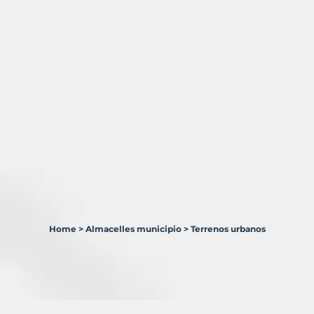
Home
>
Almacelles municipio
>
Terrenos urbanos
1
Terreno
en
venta
en
Almacelles