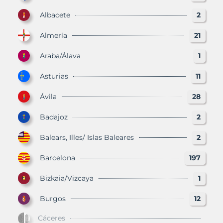
Albacete
2
Almería
21
Araba/Álava
1
Asturias
11
Ávila
28
Badajoz
2
Balears, Illes/ Islas Baleares
2
Barcelona
197
Bizkaia/Vizcaya
1
Burgos
12
Cáceres