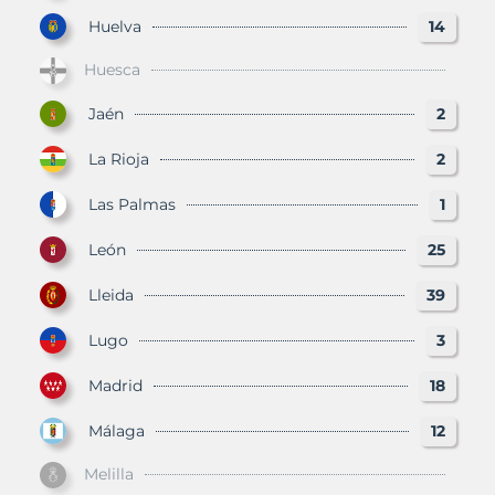
Huelva
14
Huesca
Jaén
2
La Rioja
2
Las Palmas
1
León
25
Lleida
39
Lugo
3
Madrid
18
Málaga
12
Melilla