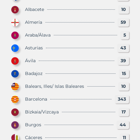
Albacete
10
Almería
59
Araba/Álava
5
Asturias
43
Ávila
39
Badajoz
15
Balears, Illes/ Islas Baleares
10
Barcelona
343
Bizkaia/Vizcaya
17
Burgos
44
Cáceres
11