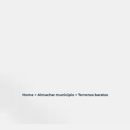
Home
>
Almachar municipio
>
Terrenos baratos
1
Terreno
en
venta
en
Almáchar