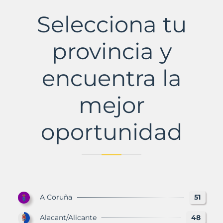
Municipio
con
Selecciona tu
Murbalands
provincia y
encuentra la
mejor
oportunidad
A Coruña
51
Alacant/Alicante
48