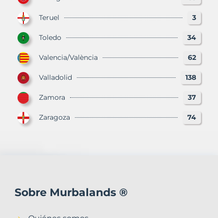
Teruel
3
Toledo
34
Valencia/València
62
Valladolid
138
Zamora
37
Zaragoza
74
Sobre Murbalands ®