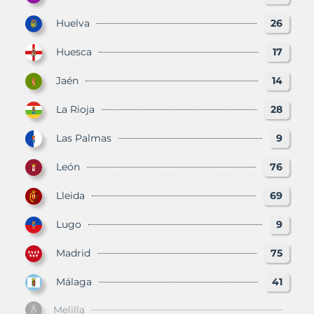
Huelva
26
Huesca
17
Jaén
14
La Rioja
28
Las Palmas
9
León
76
Lleida
69
Lugo
9
Madrid
75
Málaga
41
Melilla