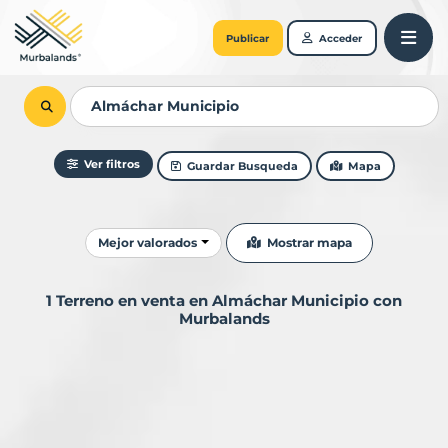
Publicar
Acceder
Ver filtros
Guardar Busqueda
Mapa
Ordenar resultados
Mostrar mapa
Mejor valorados
1 Terreno en venta en Almáchar Municipio con
Murbalands