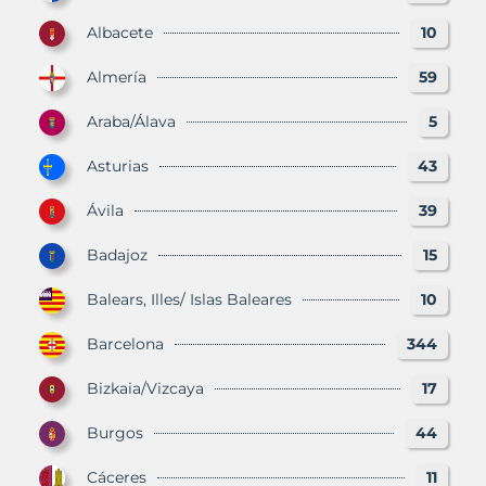
Albacete
10
Almería
59
Araba/Álava
5
Asturias
43
Ávila
39
Badajoz
15
Balears, Illes/ Islas Baleares
10
Barcelona
344
Bizkaia/Vizcaya
17
Burgos
44
Cáceres
11