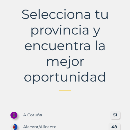
Municipio
con
Selecciona tu
Murbalands
provincia y
encuentra la
mejor
oportunidad
A Coruña
51
Alacant/Alicante
48