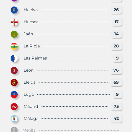
Huelva
26
Huesca
17
Jaén
14
La Rioja
28
Las Palmas
9
León
76
Lleida
69
Lugo
9
Madrid
75
Málaga
42
Melilla