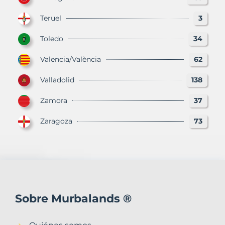
Teruel
3
Toledo
34
Valencia/València
62
Valladolid
138
Zamora
37
Zaragoza
73
Sobre Murbalands ®