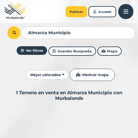
Publicar
Acceder
Ver filtros
Guardar Busqueda
Mapa
Ordenar resultados
Mostrar mapa
Mejor valorados
1 Terreno en venta en Almarza Municipio con
Murbalands