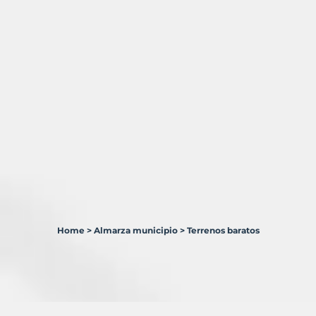
Home
>
Almarza municipio
>
Terrenos baratos
1
Terreno
en
venta
en
Almarza