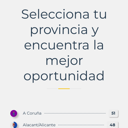
Municipio
con
Selecciona tu
Murbalands
provincia y
encuentra la
mejor
oportunidad
A Coruña
51
Alacant/Alicante
48