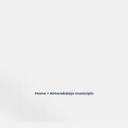
Home
>
Almendralejo municipio
1
Terreno
en
venta
en
Almendralejo