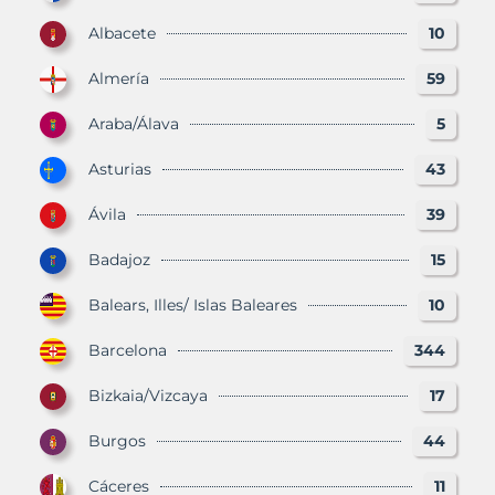
Albacete
10
Almería
59
Araba/Álava
5
Asturias
43
Ávila
39
Badajoz
15
Balears, Illes/ Islas Baleares
10
Barcelona
344
Bizkaia/Vizcaya
17
Burgos
44
Cáceres
11