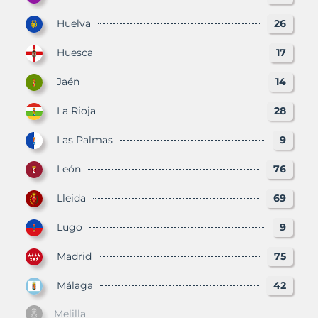
Huelva
26
Huesca
17
Jaén
14
La Rioja
28
Las Palmas
9
León
76
Lleida
69
Lugo
9
Madrid
75
Málaga
42
Melilla