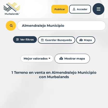
Publicar
Acceder
Ver filtros
Guardar Busqueda
Mapa
Ordenar resultados
Mostrar mapa
Mejor valorados
1 Terreno en venta en Almendralejo Municipio
con Murbalands