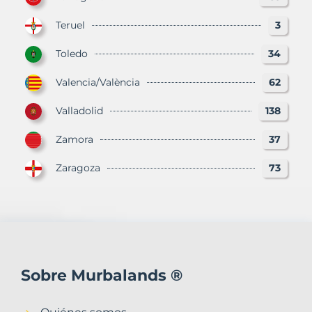
Teruel
3
Toledo
34
Valencia/València
62
Valladolid
138
Zamora
37
Zaragoza
73
Sobre Murbalands ®