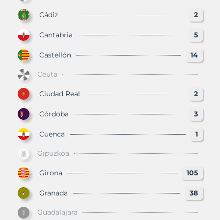
Cádiz
2
Cantabria
5
Castellón
14
Ceuta
Ciudad Real
2
Córdoba
3
Cuenca
1
Gipuzkoa
Girona
105
Granada
38
Guadalajara