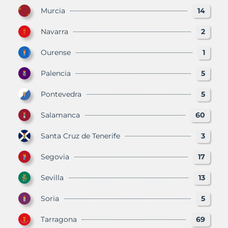
Murcia
14
Navarra
2
Ourense
1
Palencia
5
Pontevedra
5
Salamanca
60
Santa Cruz de Tenerife
3
Segovia
17
Sevilla
13
Soria
5
Tarragona
69