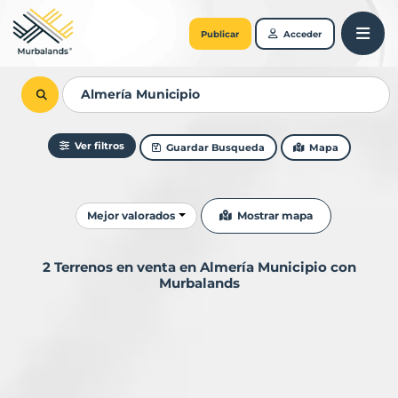
Publicar
Acceder
Ver filtros
Guardar Busqueda
Mapa
Ordenar resultados
Mostrar mapa
Mejor valorados
2 Terrenos en venta en Almería Municipio con
Murbalands