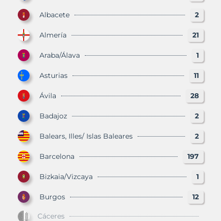
Albacete
2
Almería
21
Araba/Álava
1
Asturias
11
Ávila
28
Badajoz
2
Balears, Illes/ Islas Baleares
2
Barcelona
197
Bizkaia/Vizcaya
1
Burgos
12
Cáceres