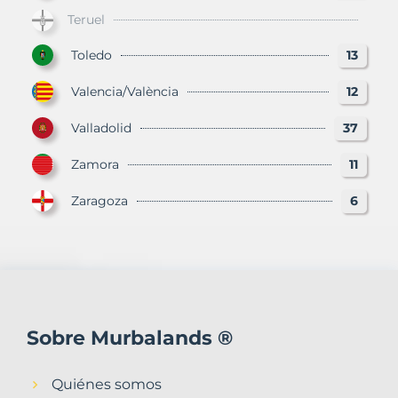
Teruel
Toledo
13
Valencia/València
12
Valladolid
37
Zamora
11
Zaragoza
6
Sobre Murbalands ®
Quiénes somos