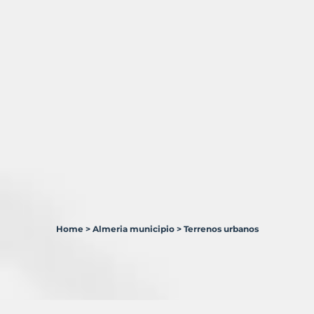
Home
>
Almeria municipio
>
Terrenos urbanos
2
Terrenos
en
venta
en
Almería