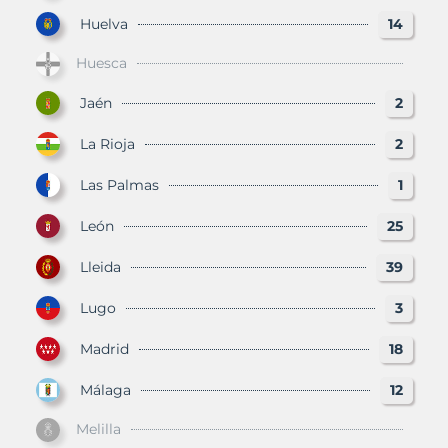
Huelva
14
Huesca
Jaén
2
La Rioja
2
Las Palmas
1
León
25
Lleida
39
Lugo
3
Madrid
18
Málaga
12
Melilla