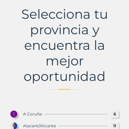
Municipio
con
Selecciona tu
Murbalands
provincia y
encuentra la
mejor
oportunidad
A Coruña
6
Alacant/Alicante
11