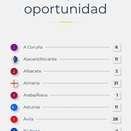
oportunidad
A Coruña
6
Alacant/Alicante
11
Albacete
2
Almería
21
Araba/Álava
1
Asturias
11
Ávila
28