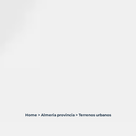
Home
>
Almeria provincia
>
Terrenos urbanos
21
Terrenos
en
venta