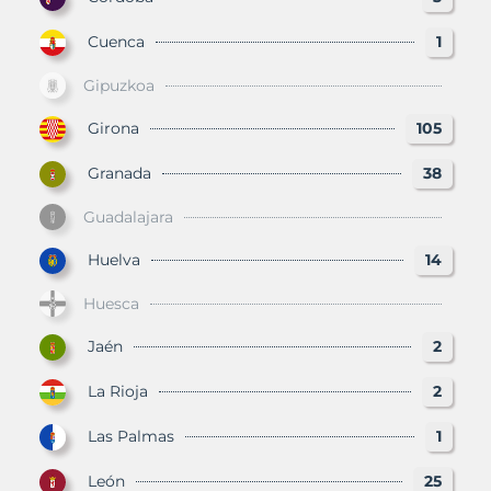
Cuenca
1
Gipuzkoa
Girona
105
Granada
38
Guadalajara
Huelva
14
Huesca
Jaén
2
La Rioja
2
Las Palmas
1
León
25