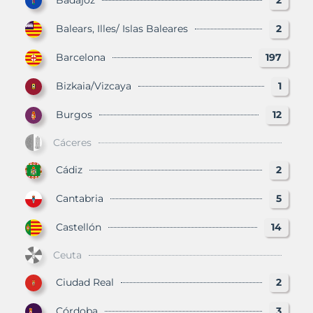
Badajoz
2
Balears, Illes/ Islas Baleares
2
Barcelona
197
Bizkaia/Vizcaya
1
Burgos
12
Cáceres
Cádiz
2
Cantabria
5
Castellón
14
Ceuta
Ciudad Real
2
Córdoba
3