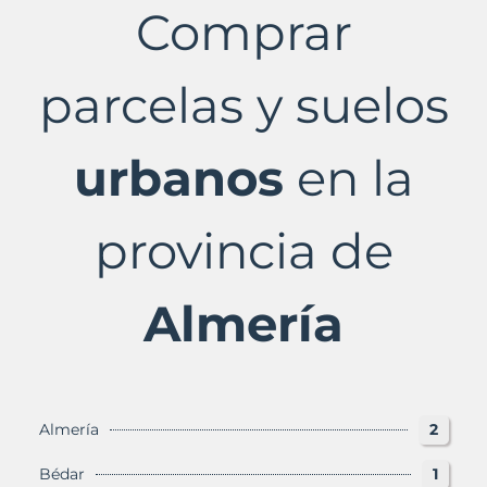
Comprar
en
Almería
Provincia
con
parcelas y suelos
Murbalands
urbanos
en la
provincia de
Almería
Almería
2
Bédar
1