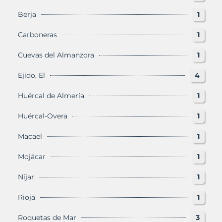
Berja
1
Carboneras
1
Cuevas del Almanzora
1
Ejido, El
4
Huércal de Almería
1
Huércal-Overa
1
Macael
1
Mojácar
1
Níjar
1
Rioja
1
Roquetas de Mar
3