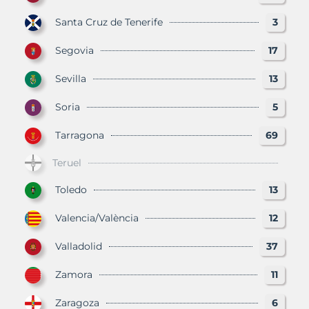
Santa Cruz de Tenerife
3
Segovia
17
Sevilla
13
Soria
5
Tarragona
69
Teruel
Toledo
13
Valencia/València
12
Valladolid
37
Zamora
11
Zaragoza
6