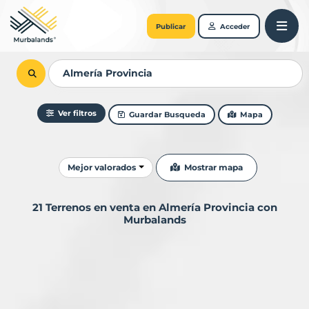
Publicar
Acceder
Ver filtros
Guardar Busqueda
Mapa
Ordenar resultados
Mostrar mapa
Mejor valorados
21 Terrenos en venta en Almería Provincia con
Murbalands