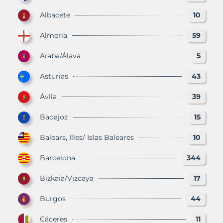
Albacete
10
Almería
59
Araba/Álava
5
Asturias
43
Ávila
39
Badajoz
15
Balears, Illes/ Islas Baleares
10
Barcelona
344
Bizkaia/Vizcaya
17
Burgos
44
Cáceres
11