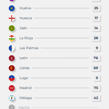
Huelva
25
Huesca
17
Jaén
14
La Rioja
28
Las Palmas
9
León
76
Lleida
69
Lugo
9
Madrid
75
Málaga
42
Melilla