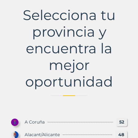
Municipio
con
Selecciona tu
Murbalands
provincia y
encuentra la
mejor
oportunidad
A Coruña
52
Alacant/Alicante
48