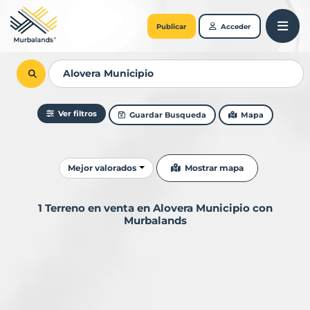
Publicar
Acceder
Ver filtros
Guardar Busqueda
Mapa
Ordenar resultados
Mostrar mapa
Mejor valorados
1 Terreno en venta en Alovera Municipio con
Murbalands