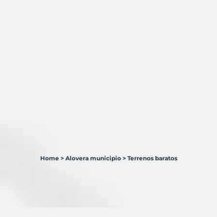
Home
>
Alovera municipio
>
Terrenos baratos
1
Terreno
en
venta
en
Alovera