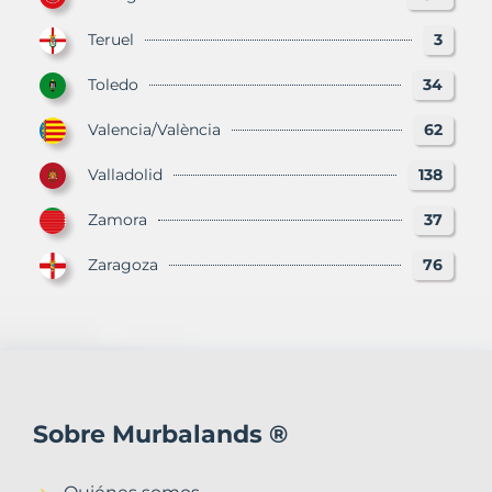
Teruel
3
Toledo
34
Valencia/València
62
Valladolid
138
Zamora
37
Zaragoza
76
Sobre Murbalands ®