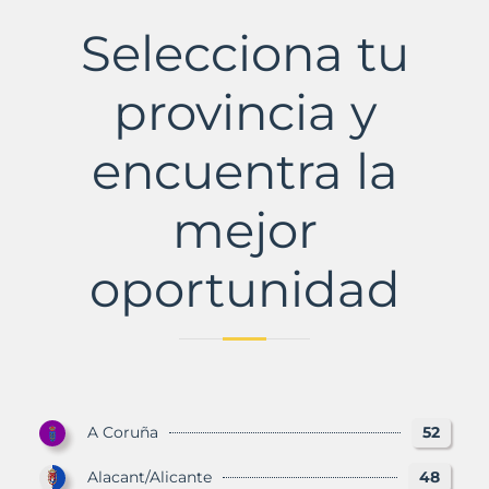
Municipio
con
Selecciona tu
Murbalands
provincia y
encuentra la
mejor
oportunidad
A Coruña
52
Alacant/Alicante
48