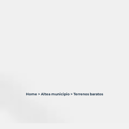
Home
>
Altea municipio
>
Terrenos baratos
3
Terrenos
en
venta
en
Altea