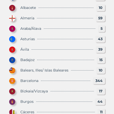
Albacete
10
Almería
59
Araba/Álava
5
Asturias
43
Ávila
39
Badajoz
15
Balears, Illes/ Islas Baleares
10
Barcelona
344
Bizkaia/Vizcaya
17
Burgos
44
Cáceres
11