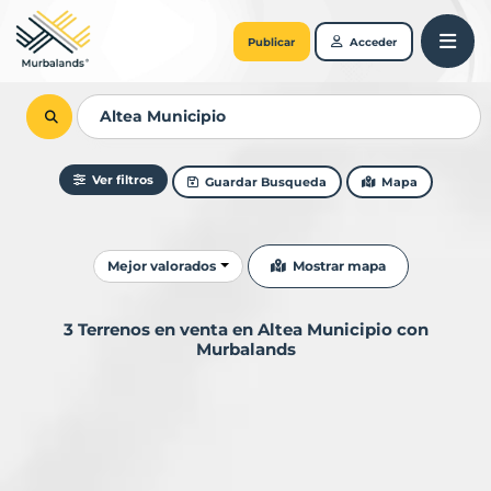
Publicar
Acceder
Ver filtros
Guardar Busqueda
Mapa
Ordenar resultados
Mostrar mapa
Mejor valorados
3 Terrenos en venta en Altea Municipio con
Murbalands