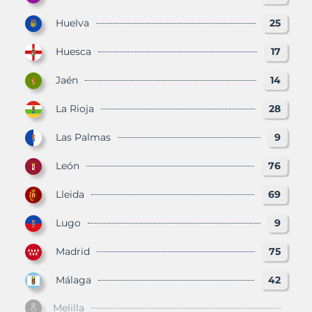
Huelva
25
Huesca
17
Jaén
14
La Rioja
28
Las Palmas
9
León
76
Lleida
69
Lugo
9
Madrid
75
Málaga
42
Melilla