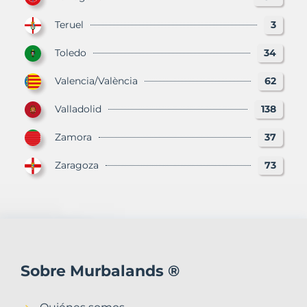
Teruel
3
Toledo
34
Valencia/València
62
Valladolid
138
Zamora
37
Zaragoza
73
Sobre Murbalands ®