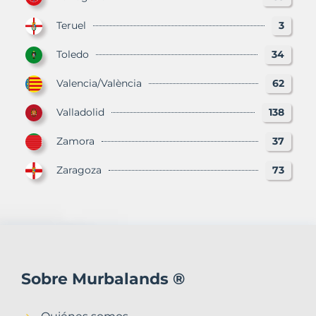
Teruel
3
Toledo
34
Valencia/València
62
Valladolid
138
Zamora
37
Zaragoza
73
Sobre Murbalands ®