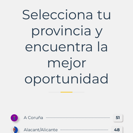
Municipio
con
Selecciona tu
Murbalands
provincia y
encuentra la
mejor
oportunidad
A Coruña
51
Alacant/Alicante
48