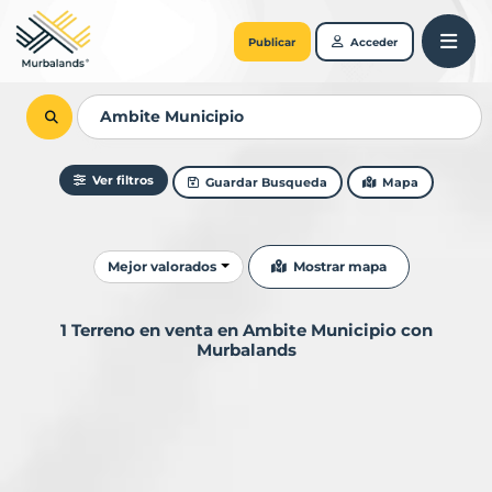
Publicar
Acceder
Ver filtros
Guardar Busqueda
Mapa
Ordenar resultados
Mostrar mapa
Mejor valorados
1 Terreno en venta en Ambite Municipio con
Murbalands