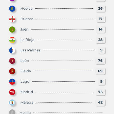
Huelva
26
Huesca
17
Jaén
14
La Rioja
28
Las Palmas
9
León
76
Lleida
69
Lugo
9
Madrid
75
Málaga
42
Melilla