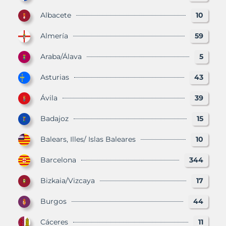
Albacete
10
Almería
59
Araba/Álava
5
Asturias
43
Ávila
39
Badajoz
15
Balears, Illes/ Islas Baleares
10
Barcelona
344
Bizkaia/Vizcaya
17
Burgos
44
Cáceres
11