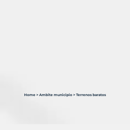
Home
>
Ambite municipio
>
Terrenos baratos
1
Terreno
en
venta
en
Ambite