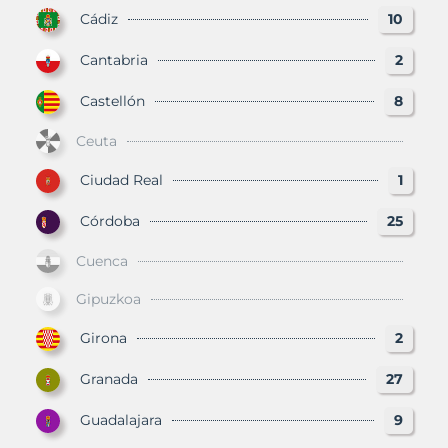
Cádiz
10
Cantabria
2
Castellón
8
Ceuta
Ciudad Real
1
Córdoba
25
Cuenca
Gipuzkoa
Girona
2
Granada
27
Guadalajara
9