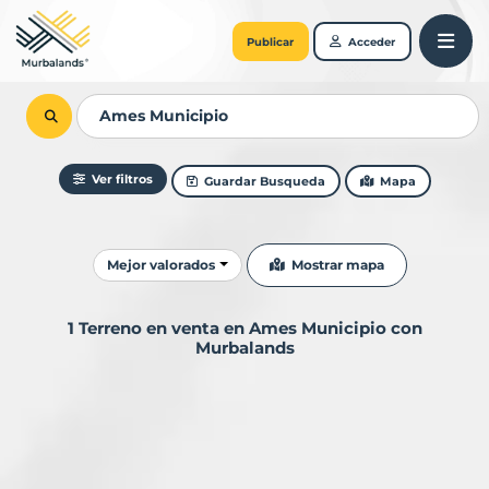
Publicar
Acceder
Ver filtros
Guardar Busqueda
Mapa
Ordenar resultados
Mostrar mapa
Mejor valorados
1 Terreno en venta en Ames Municipio con
Murbalands