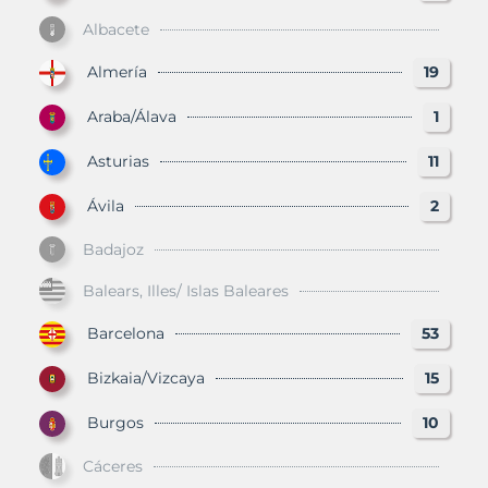
Albacete
Almería
19
Araba/Álava
1
Asturias
11
Ávila
2
Badajoz
Balears, Illes/ Islas Baleares
Barcelona
53
Bizkaia/Vizcaya
15
Burgos
10
Cáceres