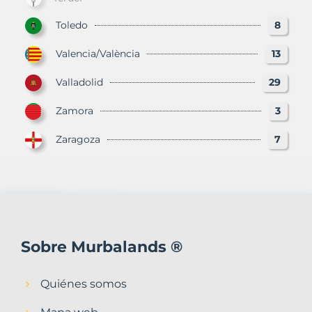
Toledo
8
Valencia/València
13
Valladolid
29
Zamora
3
Zaragoza
7
Sobre Murbalands ®
Quiénes somos