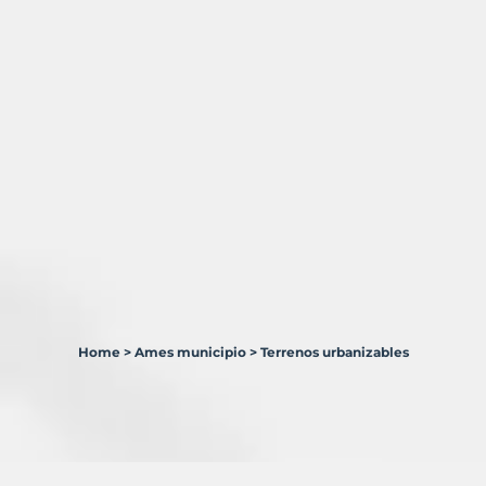
Home
>
Ames municipio
>
Terrenos urbanizables
1
Terreno
en
venta
en
Ames
Municipio