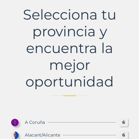
con
Selecciona tu
Murbalands
provincia y
encuentra la
mejor
oportunidad
A Coruña
6
Alacant/Alicante
6