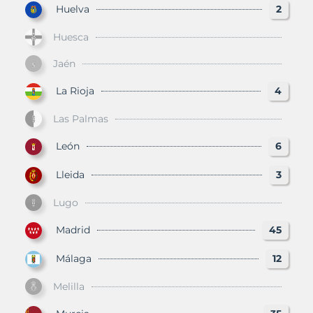
Huelva
2
Huesca
Jaén
La Rioja
4
Las Palmas
León
6
Lleida
3
Lugo
Madrid
45
Málaga
12
Melilla