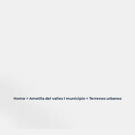
Home
>
Ametlla del valles l municipio
>
Terrenos urbanos
2
Terrenos
en
venta
en
Ametlla