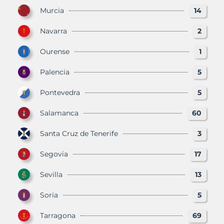
Murcia
14
Navarra
2
Ourense
1
Palencia
5
Pontevedra
5
Salamanca
60
Santa Cruz de Tenerife
3
Segovia
17
Sevilla
13
Soria
5
Tarragona
69