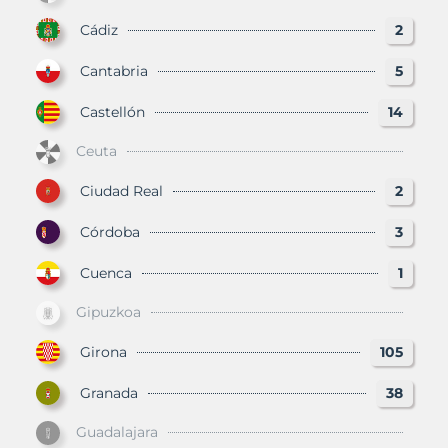
Cádiz
2
Cantabria
5
Castellón
14
Ceuta
Ciudad Real
2
Córdoba
3
Cuenca
1
Gipuzkoa
Girona
105
Granada
38
Guadalajara