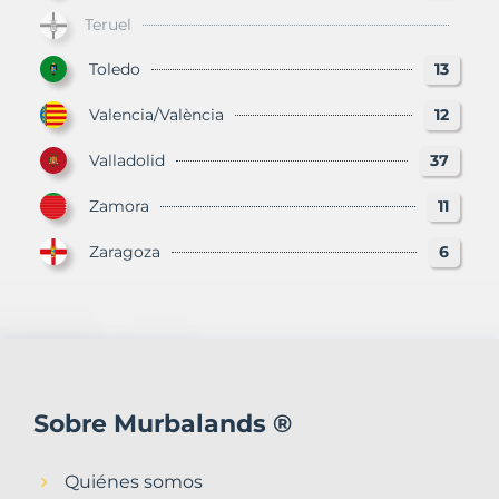
Teruel
Toledo
13
Valencia/València
12
Valladolid
37
Zamora
11
Zaragoza
6
Sobre Murbalands ®
Quiénes somos