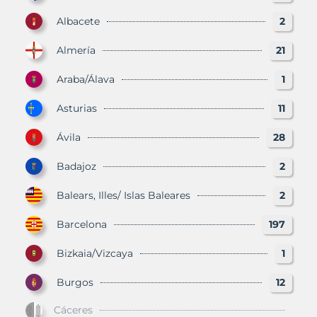
Albacete
2
Almería
21
Araba/Álava
1
Asturias
11
Ávila
28
Badajoz
2
Balears, Illes/ Islas Baleares
2
Barcelona
197
Bizkaia/Vizcaya
1
Burgos
12
Cáceres