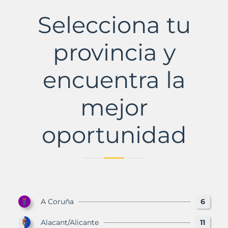
del
Vallès,
Selecciona tu
L'
Municipio
con
provincia y
Murbalands
encuentra la
mejor
oportunidad
A Coruña
6
Alacant/Alicante
11