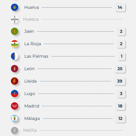
Huelva
14
Huesca
Jaén
2
La Rioja
2
Las Palmas
1
León
25
Lleida
39
Lugo
3
Madrid
18
Málaga
12
Melilla