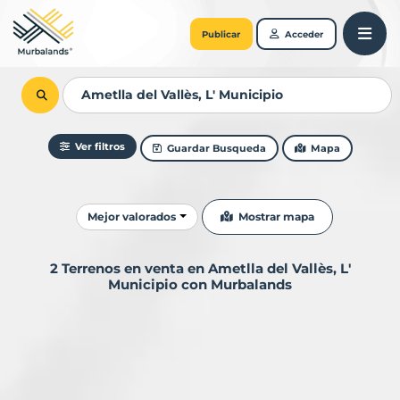
Publicar
Acceder
Ver filtros
Guardar Busqueda
Mapa
Ordenar resultados
Mostrar mapa
Mejor valorados
2 Terrenos en venta en Ametlla del Vallès, L'
Municipio con Murbalands