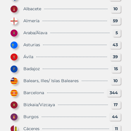
Albacete
10
Almería
59
Araba/Álava
5
Asturias
43
Ávila
39
Badajoz
15
Balears, Illes/ Islas Baleares
10
Barcelona
344
Bizkaia/Vizcaya
17
Burgos
44
Cáceres
11