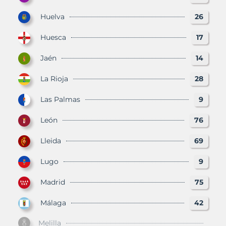
Huelva
26
Huesca
17
Jaén
14
La Rioja
28
Las Palmas
9
León
76
Lleida
69
Lugo
9
Madrid
75
Málaga
42
Melilla