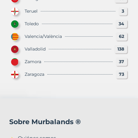
Teruel
3
Toledo
34
Valencia/València
62
Valladolid
138
Zamora
37
Zaragoza
73
Sobre Murbalands ®