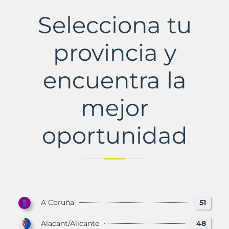
Municipio
con
Selecciona tu
Murbalands
provincia y
encuentra la
mejor
oportunidad
A Coruña
51
Alacant/Alicante
48