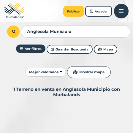
Publicar
Acceder
Ver filtros
Guardar Busqueda
Mapa
Ordenar resultados
Mostrar mapa
Mejor valorados
1 Terreno en venta en Anglesola Municipio con
Murbalands