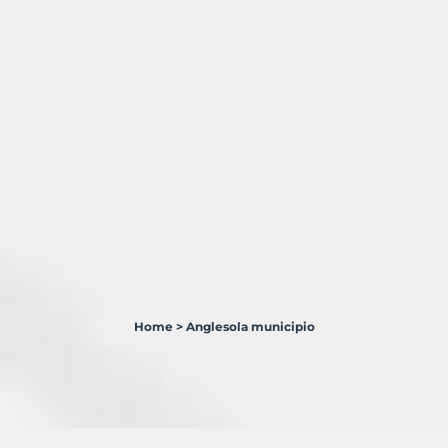
Home
>
Anglesola municipio
1
Terreno
en
venta
en
Anglesola