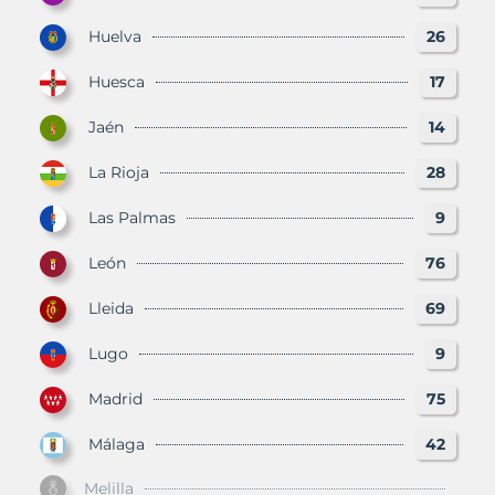
Huelva
26
Huesca
17
Jaén
14
La Rioja
28
Las Palmas
9
León
76
Lleida
69
Lugo
9
Madrid
75
Málaga
42
Melilla