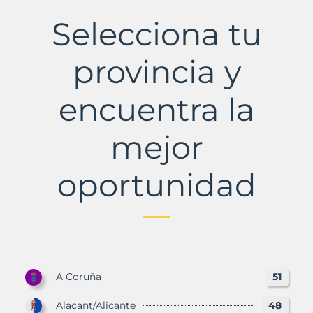
Municipio
con
Selecciona tu
Murbalands
provincia y
encuentra la
mejor
oportunidad
A Coruña
51
Alacant/Alicante
48