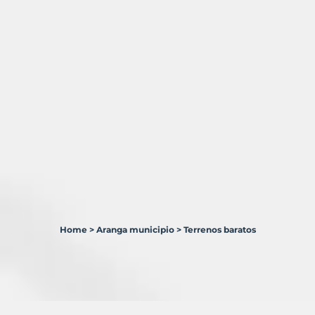
Home
>
Aranga municipio
>
Terrenos baratos
1
Terreno
en
venta
en
Aranga