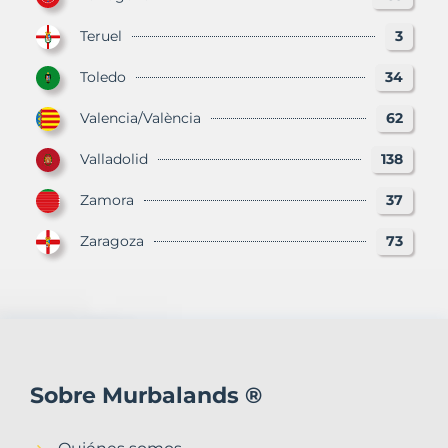
Teruel
3
Toledo
34
Valencia/València
62
Valladolid
138
Zamora
37
Zaragoza
73
Sobre Murbalands ®