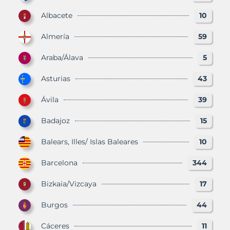
Albacete
10
Almería
59
Araba/Álava
5
Asturias
43
Ávila
39
Badajoz
15
Balears, Illes/ Islas Baleares
10
Barcelona
344
Bizkaia/Vizcaya
17
Burgos
44
Cáceres
11