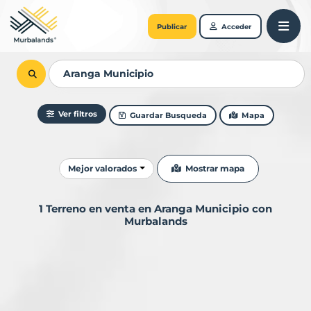
Publicar
Acceder
Ver filtros
Guardar Busqueda
Mapa
Ordenar resultados
Mostrar mapa
Mejor valorados
1 Terreno en venta en Aranga Municipio con
Murbalands