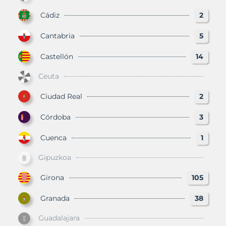
Cádiz
2
Cantabria
5
Castellón
14
Ceuta
Ciudad Real
2
Córdoba
3
Cuenca
1
Gipuzkoa
Girona
105
Granada
38
Guadalajara