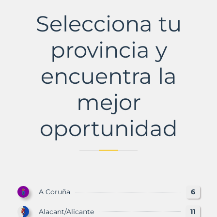
de
Munt
Selecciona tu
Municipio
con
Murbalands
provincia y
encuentra la
mejor
oportunidad
A Coruña
6
Alacant/Alicante
11