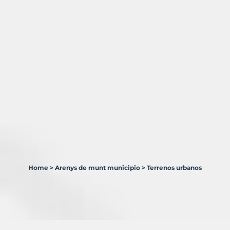
Home
>
Arenys de munt municipio
>
Terrenos urbanos
1
Terreno
en
venta
en
Arenys