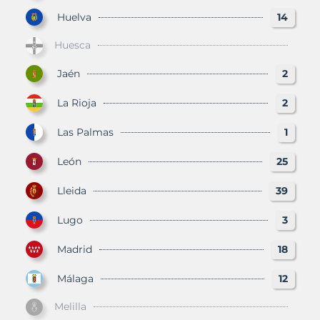
Huelva
14
Huesca
Jaén
2
La Rioja
2
Las Palmas
1
León
25
Lleida
39
Lugo
3
Madrid
18
Málaga
12
Melilla