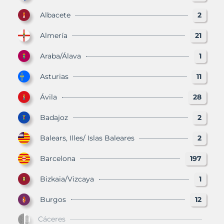
Albacete
2
Almería
21
Araba/Álava
1
Asturias
11
Ávila
28
Badajoz
2
Balears, Illes/ Islas Baleares
2
Barcelona
197
Bizkaia/Vizcaya
1
Burgos
12
Cáceres