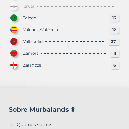
Teruel
Toledo
13
Valencia/València
12
Valladolid
37
Zamora
11
Zaragoza
6
Sobre Murbalands ®
Quiénes somos