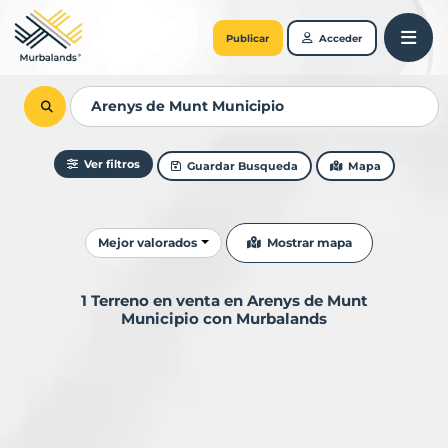
Publicar
Acceder
Ver filtros
Guardar Busqueda
Mapa
Ordenar resultados
Mostrar mapa
Mejor valorados
1 Terreno en venta en Arenys de Munt
Municipio con Murbalands