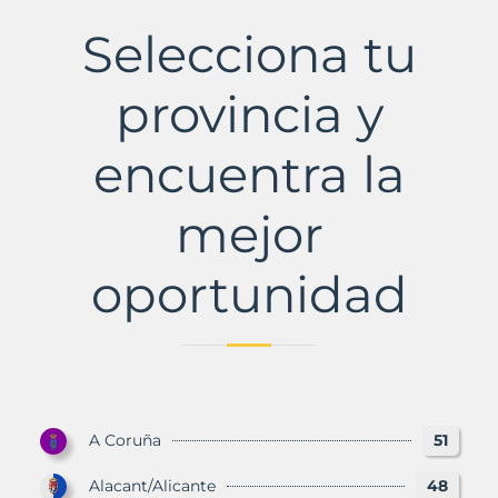
Municipio
con
Selecciona tu
Murbalands
provincia y
encuentra la
mejor
oportunidad
A Coruña
51
Alacant/Alicante
48