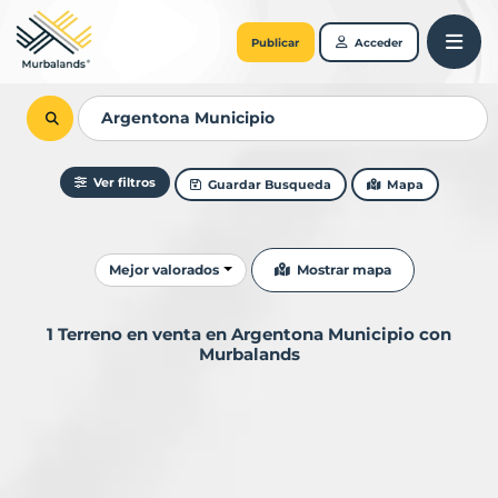
Publicar
Acceder
Ver filtros
Guardar Busqueda
Mapa
Ordenar resultados
Mostrar mapa
Mejor valorados
1 Terreno en venta en Argentona Municipio con
Murbalands