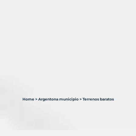
Home
>
Argentona municipio
>
Terrenos baratos
1
Terreno
en
venta
en
Argentona