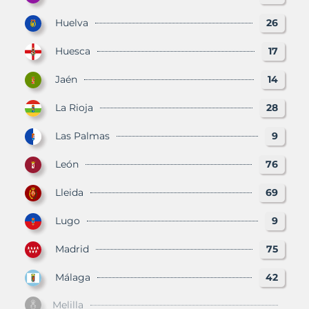
Huelva
26
Huesca
17
Jaén
14
La Rioja
28
Las Palmas
9
León
76
Lleida
69
Lugo
9
Madrid
75
Málaga
42
Melilla