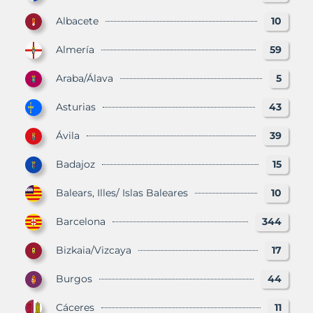
Albacete
10
Almería
59
Araba/Álava
5
Asturias
43
Ávila
39
Badajoz
15
Balears, Illes/ Islas Baleares
10
Barcelona
344
Bizkaia/Vizcaya
17
Burgos
44
Cáceres
11