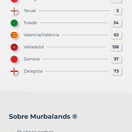
Teruel
3
Toledo
34
Valencia/València
62
Valladolid
138
Zamora
37
Zaragoza
73
Sobre Murbalands ®