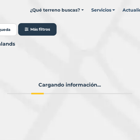
¿Qué terreno buscas?
Servicios
Actual
Más filtros
queda
alands
Cargando información...