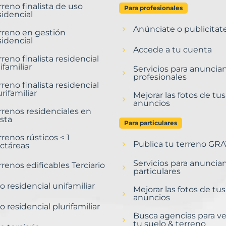
rreno finalista de uso
Para profesionales
sidencial
Anúnciate o publicitat
rreno en gestión
sidencial
Accede a tu cuenta
rreno finalista residencial
ifamiliar
Servicios para anuncia
profesionales
rreno finalista residencial
urifamiliar
Mejorar las fotos de tus
anuncios
rrenos residenciales en
sta
Para particulares
rrenos rústicos < 1
Publica tu terreno GRA
ctáreas
Servicios para anuncia
rrenos edificables Terciario
particulares
o residencial unifamiliar
Mejorar las fotos de tus
anuncios
o residencial plurifamiliar
Busca agencias para v
tu suelo & terreno