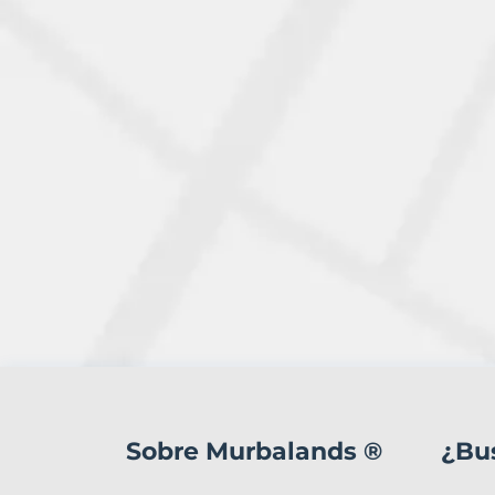
1
Terreno
en
Sobre Murbalands ®
¿Bu
venta
en