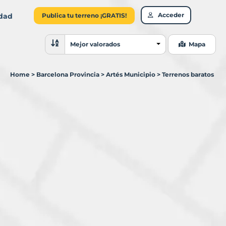
Acceder
idad
Publica tu terreno ¡GRATIS!
Ordenar resultados
Mejor valorados
Mapa
Home
>
Barcelona Provincia
>
Artés Municipio
>
Terrenos baratos