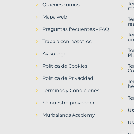
Te
Quiénes somos
Artés
re
Municipio
Mapa web
con
Te
re
Murbalands
Preguntas frecuentes - FAQ
Te
Home
un
>
Trabaja con nosotros
Artes
Te
municipio
Aviso legal
Pl
>
Terrenos
Política de Cookies
Te
baratos
Co
Política de Privacidad
Te
he
Términos y Condiciones
Te
Sé nuestro proveedor
Us
Murbalands Academy
Us