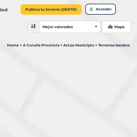
Acceder
idad
Publica tu terreno ¡GRATIS!
Ordenar resultados
Mejor valorados
Mapa
Home
>
A Coruña Provincia
>
Arzúa Municipio
>
Terrenos baratos