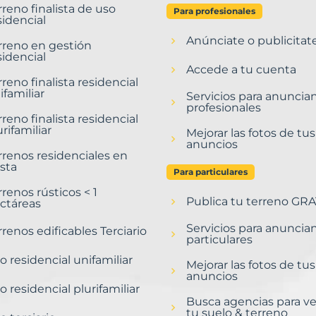
rreno finalista de uso
Para profesionales
sidencial
Anúnciate o publicitat
rreno en gestión
sidencial
Accede a tu cuenta
rreno finalista residencial
ifamiliar
Servicios para anuncia
profesionales
rreno finalista residencial
urifamiliar
Mejorar las fotos de tus
anuncios
rrenos residenciales en
sta
Para particulares
rrenos rústicos < 1
Publica tu terreno GRA
ctáreas
Servicios para anuncia
rrenos edificables Terciario
particulares
o residencial unifamiliar
Mejorar las fotos de tus
anuncios
o residencial plurifamiliar
Busca agencias para v
tu suelo & terreno