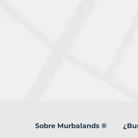
1
Terreno
en
Sobre Murbalands ®
¿Bu
venta
en