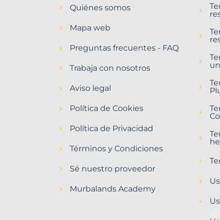
Te
Quiénes somos
Arzúa
re
Municipio
Mapa web
con
Te
re
Murbalands
Preguntas frecuentes - FAQ
Te
Home
un
>
Trabaja con nosotros
Arzua
Te
municipio
Aviso legal
Pl
>
Terrenos
Política de Cookies
Te
baratos
Co
Política de Privacidad
Te
he
Términos y Condiciones
Te
Sé nuestro proveedor
Us
Murbalands Academy
Us