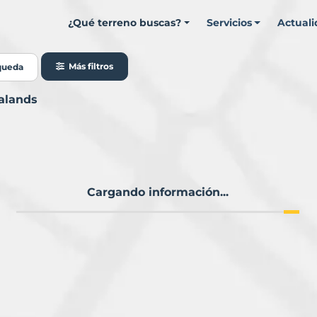
¿Qué terreno buscas?
Servicios
Actual
Más filtros
queda
alands
Cargando información...