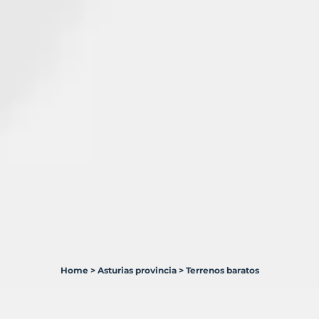
Home
>
Asturias provincia
>
Terrenos baratos
43
Terrenos
en