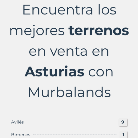
venta
Encuentra los
en
Asturias
Provincia
con
mejores
terrenos
Murbalands
en venta en
Asturias
con
Murbalands
Avilés
9
Bimenes
1