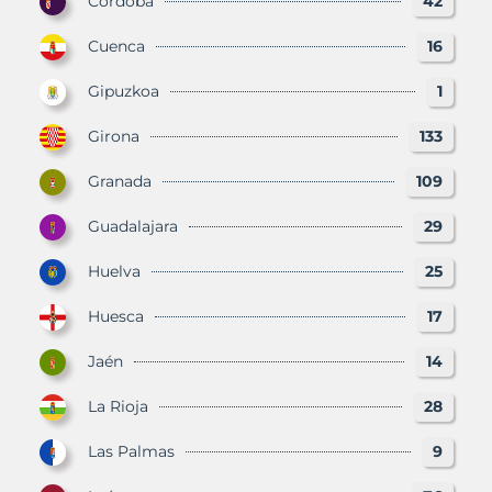
Córdoba
42
Cuenca
16
Gipuzkoa
1
Girona
133
Granada
109
Guadalajara
29
Huelva
25
Huesca
17
Jaén
14
La Rioja
28
Las Palmas
9