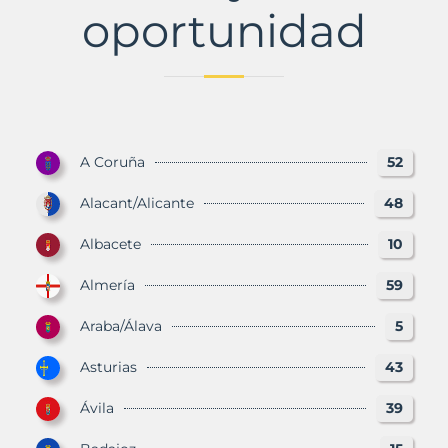
oportunidad
A Coruña
52
Alacant/Alicante
48
Albacete
10
Almería
59
Araba/Álava
5
Asturias
43
Ávila
39