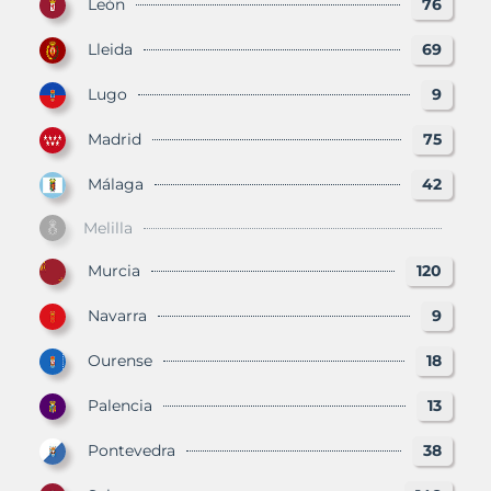
León
76
Lleida
69
Lugo
9
Madrid
75
Málaga
42
Melilla
Murcia
120
Navarra
9
Ourense
18
Palencia
13
Pontevedra
38