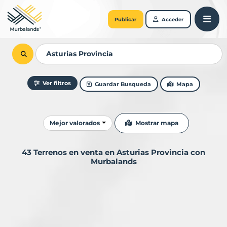
Publicar
Acceder
Ver filtros
Guardar Busqueda
Mapa
Ordenar resultados
Mostrar mapa
Mejor valorados
43 Terrenos en venta en Asturias Provincia con
Murbalands