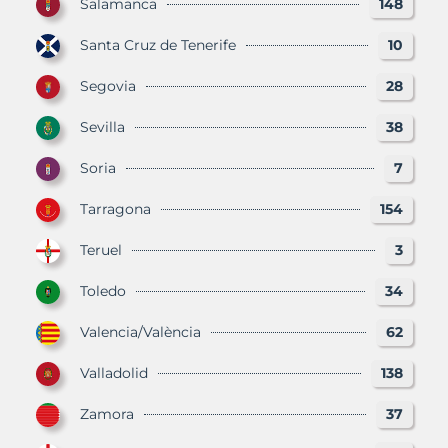
Salamanca
148
Santa Cruz de Tenerife
10
Segovia
28
Sevilla
38
Soria
7
Tarragona
154
Teruel
3
Toledo
34
Valencia/València
62
Valladolid
138
Zamora
37