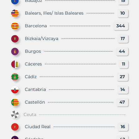
Badajoz
15
Balears, Illes/ Islas Baleares
10
Barcelona
344
Bizkaia/Vizcaya
17
Burgos
44
Cáceres
11
Cádiz
27
Cantabria
14
Castellón
47
Ceuta
Ciudad Real
16