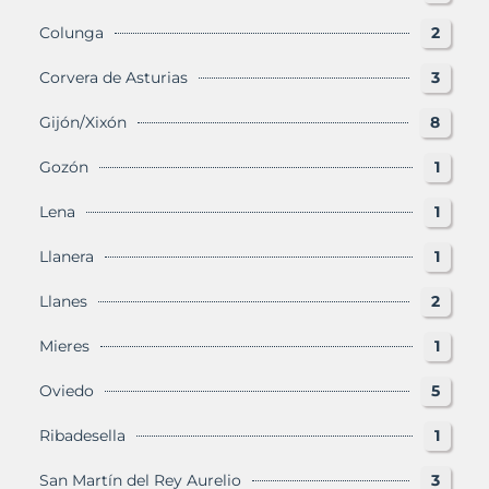
Colunga
2
Corvera de Asturias
3
Gijón/Xixón
8
Gozón
1
Lena
1
Llanera
1
Llanes
2
Mieres
1
Oviedo
5
Ribadesella
1
San Martín del Rey Aurelio
3