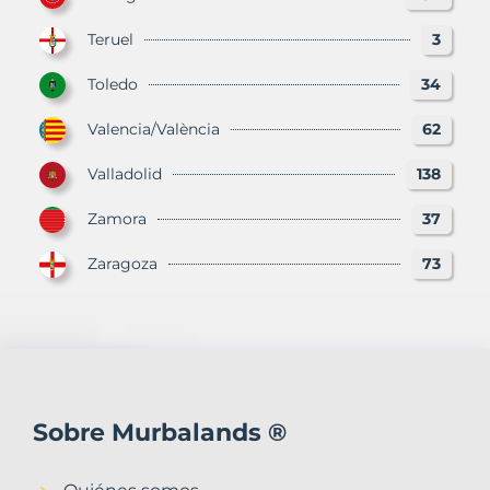
Teruel
3
Toledo
34
Valencia/València
62
Valladolid
138
Zamora
37
Zaragoza
73
Sobre Murbalands ®