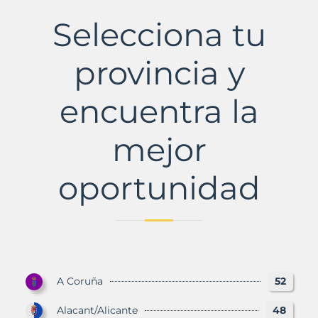
del
Penedès
Selecciona tu
Municipio
con
Murbalands
provincia y
encuentra la
mejor
oportunidad
A Coruña
52
Alacant/Alicante
48