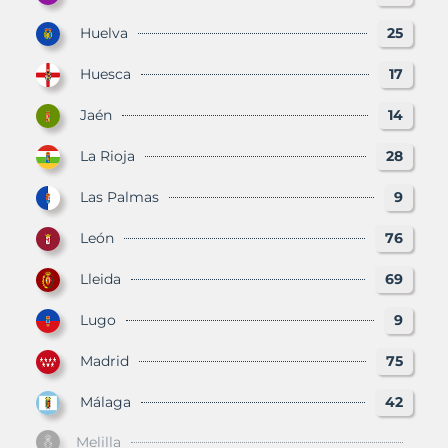
Huelva
25
Huesca
17
Jaén
14
La Rioja
28
Las Palmas
9
León
76
Lleida
69
Lugo
9
Madrid
75
Málaga
42
Melilla