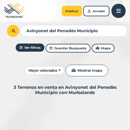
Publicar
Acceder
Ver filtros
Guardar Busqueda
Mapa
Ordenar resultados
Mostrar mapa
Mejor valorados
3 Terrenos en venta en Avinyonet del Penedès
Municipio con Murbalands