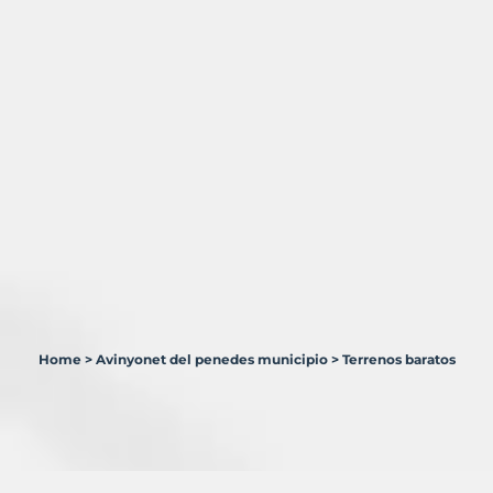
Home
>
Avinyonet del penedes municipio
>
Terrenos baratos
3
Terrenos
en
venta
en
Avinyonet