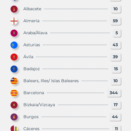
Albacete
10
Almería
59
Araba/Álava
5
Asturias
43
Ávila
39
Badajoz
15
Balears, Illes/ Islas Baleares
10
Barcelona
344
Bizkaia/Vizcaya
17
Burgos
44
Cáceres
11