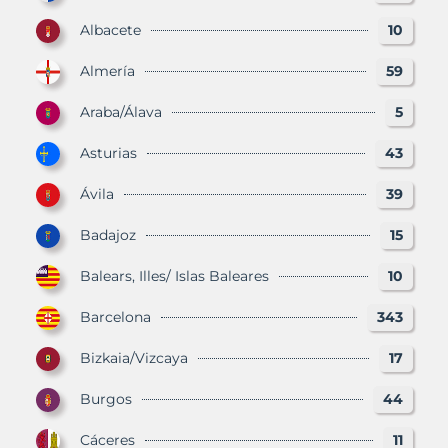
Albacete
10
Almería
59
Araba/Álava
5
Asturias
43
Ávila
39
Badajoz
15
Balears, Illes/ Islas Baleares
10
Barcelona
343
Bizkaia/Vizcaya
17
Burgos
44
Cáceres
11