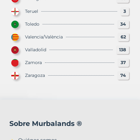
Teruel
3
Toledo
34
Valencia/València
62
Valladolid
138
Zamora
37
Zaragoza
74
Sobre Murbalands ®