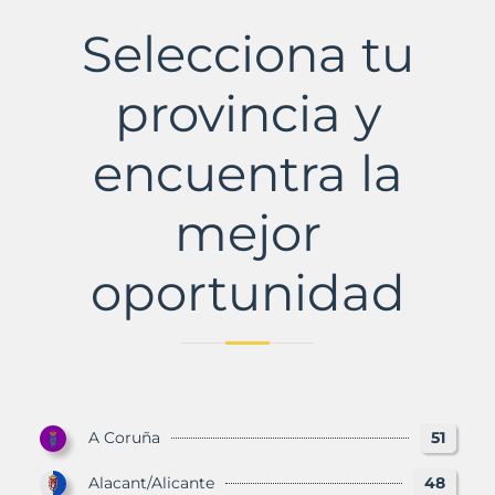
de
Henares
Selecciona tu
Municipio
con
Murbalands
provincia y
encuentra la
mejor
oportunidad
A Coruña
51
Alacant/Alicante
48