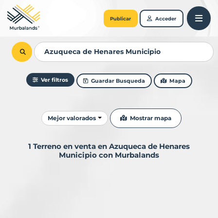
Publicar
Acceder
Ver filtros
Guardar Busqueda
Mapa
Ordenar resultados
Mostrar mapa
Mejor valorados
1 Terreno en venta en Azuqueca de Henares
Municipio con Murbalands