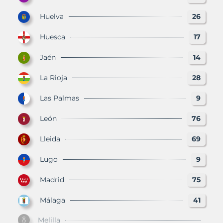
Huelva
26
Huesca
17
Jaén
14
La Rioja
28
Las Palmas
9
León
76
Lleida
69
Lugo
9
Madrid
75
Málaga
41
Melilla