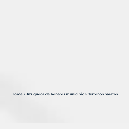
Home
>
Azuqueca de henares municipio
>
Terrenos baratos
1
Terreno
en
venta
en
Azuqueca