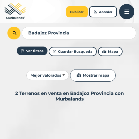
Publicar
Acceder
Ver filtros
Guardar Busqueda
Mapa
Ordenar resultados
Mostrar mapa
Mejor valorados
2 Terrenos en venta en Badajoz Provincia con
Murbalands