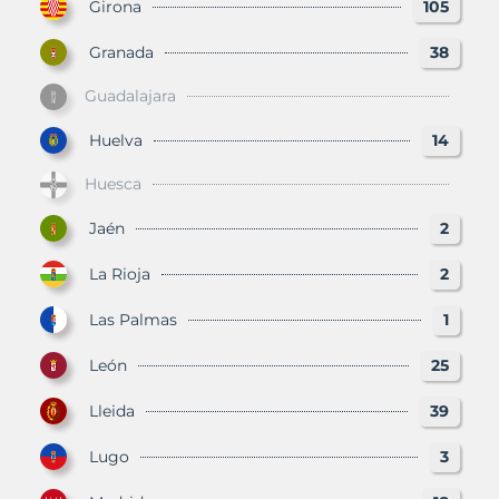
Girona
105
Granada
38
Guadalajara
Huelva
14
Huesca
Jaén
2
La Rioja
2
Las Palmas
1
León
25
Lleida
39
Lugo
3