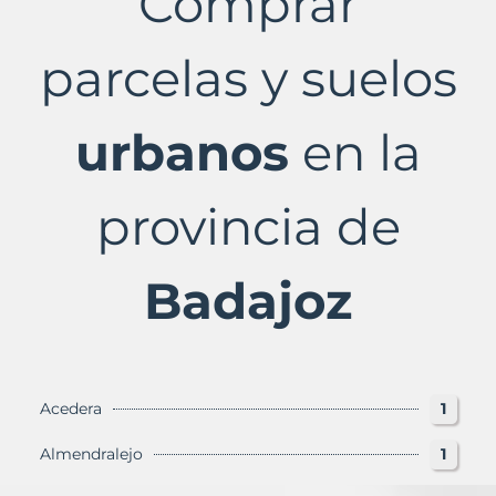
Comprar
Badajoz
Provincia
con
parcelas y suelos
Murbalands
urbanos
en la
provincia de
Badajoz
Acedera
1
Almendralejo
1