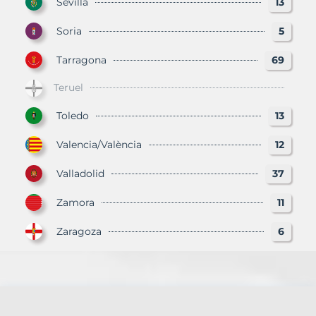
Sevilla
13
Soria
5
Tarragona
69
Teruel
Toledo
13
Valencia/València
12
Valladolid
37
Zamora
11
Zaragoza
6