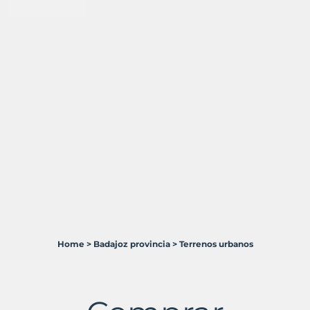
Home
>
Badajoz provincia
>
Terrenos urbanos
2
Terrenos
en
venta
en