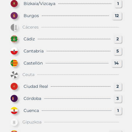
Bizkaia/Vizcaya
1
Burgos
12
Cáceres
Cádiz
2
Cantabria
5
Castellón
14
Ceuta
Ciudad Real
2
Córdoba
3
Cuenca
1
Gipuzkoa