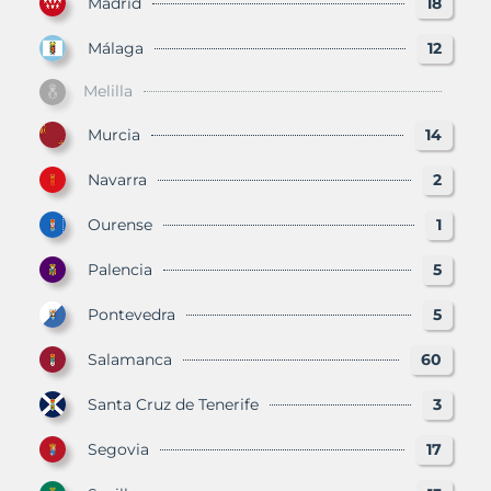
Madrid
18
Málaga
12
Melilla
Murcia
14
Navarra
2
Ourense
1
Palencia
5
Pontevedra
5
Salamanca
60
Santa Cruz de Tenerife
3
Segovia
17