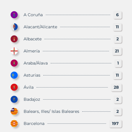
A Coruña
6
Alacant/Alicante
11
Albacete
2
Almería
21
Araba/Álava
1
Asturias
11
Ávila
28
Badajoz
2
Balears, Illes/ Islas Baleares
2
Barcelona
197